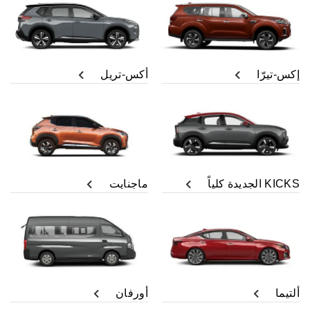
إكس-تيرّا
أكس-تريل
KICKS الجديدة كلياً
ماجنايت
ألتيما
أورفان