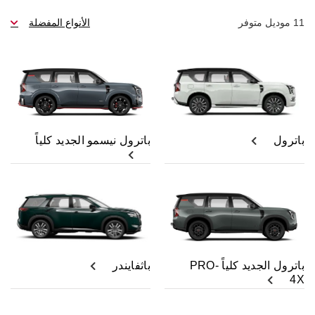
11
موديل متوفر
الأنواع المفضلة
باترول
باترول نيسمو الجديد كلياً
باترول الجديد كلياً PRO-
باثفايندر
4X