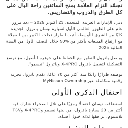
تجسّد التزام العلامة بمنح السائقين راحة البال على
كل الطرق والدروب والتضاريس.
دبي، الإمارات العربية المتحدة، 23 أكتوبر 2025 – بعد مرور
عام على الظهور العالمي الأول لسيارة نيسان باترول الجديدة
كليًا من الشرق الأوسط، أثبت الطراز نجاحه الكبير بين العملاء
مع ارتفاع المبيعات بأكثر من %50 خلال النصف الأول من السنة
المالية 2025.
يواصل باترول التطور مع الحفاظ على جوهره الأصيل، مع توسع
التشكيلة لتشمل باترول X-4PRO وباترول "نيسمو".
بوصفه طرازًا رائدًا منذ أكثر من 70 عامًا، يقدم باترول تجربة
رقمية متكاملة عبر MyNissan Ownership.
احتفال الذكرى الأولى
استضافت نيسان احتفالًا رمزيًا على تلال الصحراء شارك فيه
أكثر من 20 سيارة باترول، من بينها نيسمو وX-4PRO وT6V
بلاتينيوم، يرافقها ثلاثة خيول أصيلة.
تصريحات التنفيذيين