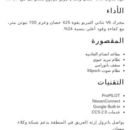
الأداء
محرك V6 ثنائي التيربو بقوة 425 حصان وعزم 700 نيوتن متر،
مع كفاءة وقود أعلى بنسبة 24%.
المقصورة
مقاعد انعدام الجاذبية
نظام تبريد حيوي
سقف بانورامي
نظام صوت Klipsch
التقنيات
ProPILOT
NissanConnect
Google Built-in
خدمات CCS 2.0
يواصل باترول إرثه العريق في المنطقة بدعم شبكة وكلاء
نيسان.