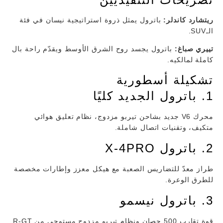
ريتشارد كاندلر:
باترول يمثل ذروة استراتيجية نيسان في فئة
الـSUV.
تييري صباغ:
باترول يجسد روح الشرق الأوسط ويقدّم راحة بال
كاملة لمالكيه.
تشكيلة أسطورية
1. باترول الجديد كليًا
محرك V6 جديد بشاحن تيربو مزدوج، نظام تعليق هوائي
متكيف، وتقنيات اتصال شاملة.
2. باترول X-4PRO
طراز معدّ للتضاريس الصعبة مع هيكل معزز وإطارات مخصصة
للطرق الوعرة.
3. باترول نيسمو
قوة تقارب 500 حصان ونظام تيربو مزدوج مستوحى من R-GT.