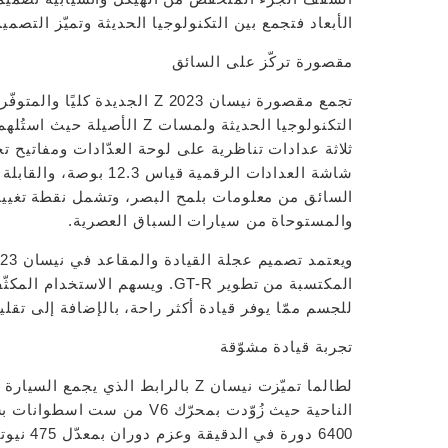
الأبعاد فتجمع بين التكنولوجيا الحديثة وتميّز التصميم المستو
مقصورة تركّز على السائق
تجمع مقصورة نيسان Z 2023 الجد
ثلاثة عدادات تناظرية على لوحة العدّادات ومفاتيح ت
شاشة العدادات الرقمية 
والمستوحاة من سيارات السباق العصرية.
المكتسبة من تطوير GT-R. ويسهم ا
للجسم ممّا يوفر قيادة أكثر راحة، بالإضافة إلى تقل
تجربة قيادة مشوّقة
6400 دورة في الدقيقة وعزم دوران بمعدّل 475 نيوتن متر بدءًا من 1600 وحتى 5600 دورة في الدقيقة.