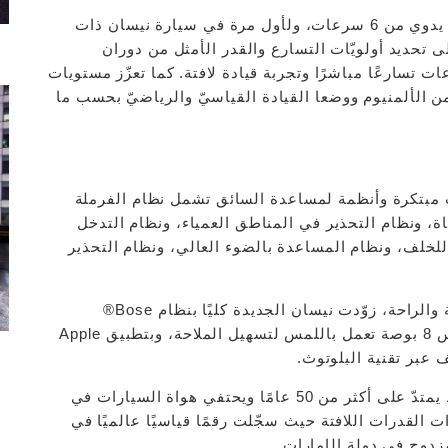
وتشمل طرازات Z الجديدة كليًا المزوّدة بناقل حركة يدوي من 6 سرعات، ولأول مرة في سيارة نيسان ذات
ى تحديد أولويّات التسارع والقدر الأمثل من دوران
 ويوفر ناقل الحركة الأوتوماتيكي من 9 سرعات تسارعًا مباشرًا وتجربة قيادة لافتة. كما تعزّز مستويات
من الألمنيوم ووضعا القيادة القياسيّ والرياضيّ بحسب ما
 مجموعة تقنيات مبتكرة وأنظمة لمساعدة السائق تشمل نظام الفرملة
ة، ونظام التحذير في المناطق العمياء، ونظام التدخل
 للخلف، ونظام المساعدة بالضوء العالي، ونظام التحذير
وبالإضافة إلى المجموعة المتنوّعة من مزايا السلامة والراحة، زوّدت نيسان الجديدة كليًا بنظام Bose®
الصوتيّ الذي يتضمّن 8 مكبّرات صوت، وبشاشة قياس 8 بوصة تعمل باللمس لتسهيل الملاحة، وبتطبيق Apple
وتتمتّع نيسان بتراث غنيّ في منطقة الشرق الأوسط يمتدّ على أكثر من 50 عامًا ويحتفي هواة السيارات في
 القدرات اللافتة حيث سجّلت رقمًا قياسيًا عالميًا في
دوج في دولة الإمارات.