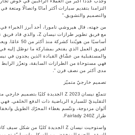
التزامنا بتقديم سيارات أكثر أمانًا واتصالًا ومتعة في
والتصميم والتشويق."
من جهته، قال هيروشي تامورا، أحد أبرز الخبراء في
أساسيًا من هويّتن
لفريق العمل الذي يفتخر بمشاركة ما توصّل إليه في 
مدى أكثر من نصف قرن ".
تصميم خارجيّ متميّز
تتمتّع نيسان Z 2023 الجديدة كليًا بت
التقليديّ للسيارة الرياضية ذات الدفع الخلفي. فهي 
ألوان مزدوجة، وتتّسم بغطاء المحرّك الطويل وانخفا
طراز Fairlady 240Z.
واستوحيت نيسان Z الجديدة كليًا من شك