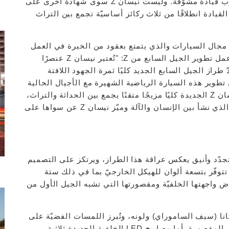
وجذب عددًا أكبر من العملاء الراغبين في خوض تجارب قيادة مشوّقة. وليست نيسان Z سوى شهادة أخرى على
 القيادة انطلاقًا من ثلاث ركائز أساسيّة تجمع بين التراث
 مجال السيارات والذي يتمتع بعقود من الخبرة في العمل
مع فريق تطوير طرازات نيسان Z، والذي قاد فريق عمل تطوير الجيل السابع من Z: "تُعتبر نيسان Z عنصرًا
ا كشركة منذ أكثر من 50 عامًا. ويعدّ طراز الجيل السابع الجديد كليًا ثمرة الجهود اللافتة
تطوير هذه السيارة الرياضية الشهيرة مع الأجيال الحالية
والمستقبلية من عشّاق القيادة الذين يجدون في نيسان Z الجديدة كليًا مزيجًا متقنًا يجمع بين الحداثة والتراث،
فهي مستوحاة من الطرازات السابقة، وتعزّز الرابط الذي نشأ بين الإنسان والآلة وميّز نيسان Z عن سواها على
صميم خارجي متجدّد وأنيق يعكس عراقة هذا الطراز، ويرتكز على التصميم
تتوفّر بتسعة ألوان للهيكل الخارجيّ بما في ذلك ستة
ض واجهتها الخلفيّة ومقصورتها التي تشبه الجيل الأول من
ل سيف كاتانا (سيف الساموراي) ولونه، وتُبرز اللمسات الفضيّة على
السقف الجزء المنخفض من الهيكل وانسيابيّة تصميم المقصورة. أما مصابيح LED الخلفية الجديدة ثلاثية