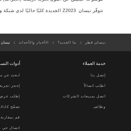
تتوفّر نيسان Z2023 الجديدة كليًا حاليًا لدى شبكة وكلاء نيسان في كافة أنحاء الشرق الأوسط.
نيسان قطر
ما الجديد؟
الأخبار والأحداث
نيسان تكشف عن 
خدمة العملاء
أدوات التس
إتصل بنا
ابحث عن مر
اطلب اتصالاً
إحجز تجربة 
اتصل بمبيعات الشركات
إطلب عرض
وظائف
تصفّح كاتال
قم بمقارنة
اتصال حي عب