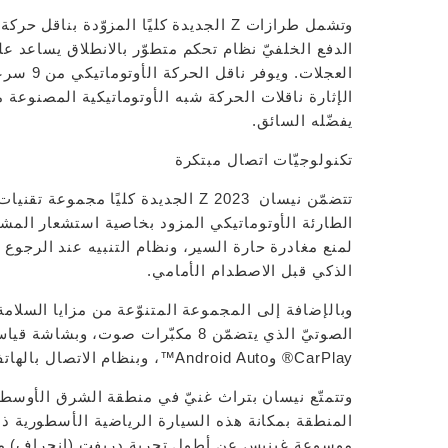
الدفع الخلفيّ نظام تحكم متطوّر بالانطلاق يساعد عل
العجلات.
الإثارة ناقلات الحركة شبه الأوتوماتيكية المصنوعة 
يفضّله السائق.
تكنولوجيّات اتصال مبتكرة
تتضمّن نيسان Z 2023 الجديدة كليًا
الطارئة الأوتوماتيكي المزود بخاصية استشعار المشا
لمنع مغادرة حارة السير، ونظام التنبيه عند الرجوع
الذكي قبل الاصطدام الأمامي.
CarPlay® وAndroid Auto™، وبنظام الاتصال بالهاتف عبر تقنية البلوتوث.
المنطقة بمكانة هذه السيارة الرياضية الأسطورية ذات
موسوعة غينيس عن أطول تجربة دريفت (انجراف) مز