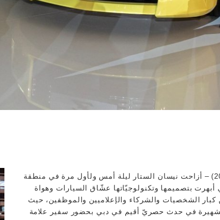
دبي، دولة الإمارات العربية المتحدة (18 نوفمبر 2022) – أزاحت نيسان الستار ليلة أمس ولأول مرة في منطقة
Z 20 الجديدة كليًا التي أبهرت بتصميمها وتكنولوجيّاتها عشّاق السيارات وهواة
ةٍ من كبار الشخصيات والشركاء والإعلاميين والموظفين، حيث
الشهيرة في حدث حصريّ أقيم في دبي بحضور سفير علامة