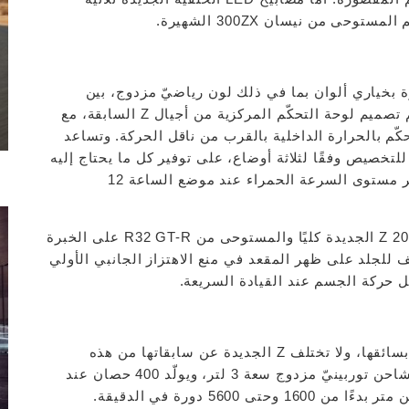
حى من نيسان 300ZX الشهيرة.
يدة كليًا والمتوفّرة بخياري ألوان بما في ذلك لون رياضيّ مزدوج، بين
التكنولوجيا الحديثة ولمسات Z الأصيلة حيث استُلهم تصميم لوحة التحكّم المركزية من أجيال Z السابقة، مع
حكّم بالحرارة الداخلية بالقرب من ناقل الحركة. وتساعد
قياس 12.3 بوصة، والقابلة للتخصيص وفقًا لثلاثة أوضاع، على توفير كل ما يحتاج إليه
السائق من معلومات بلمح البصر، وتشمل نقطة تغيير مستوى السرعة الحمراء عند موضع الساعة 12
ويعتمد تصميم عجلة القيادة والمقاعد في نيسان Z 2023 الجديدة كليًا والمستوحى من R32 GT-R على الخبرة
لاستخدام المكثّف للجلد على ظهر المقعد في منع الاهتزاز الجانبي الأولي
يل حركة الجسم عند القيادة السريعة.
لطالما تميّزت نيسان Z بالرابط الذي يجمع السيارة بسائقها، ولا تختلف Z الجديدة عن سابقاتها من هذه
الناحية حيث زُوّدت بمحرّك V6 من ست اسطوانات بشاحن توربينيّ مزدوج سعة 3 لتر، ويولّد 400 حصان عند