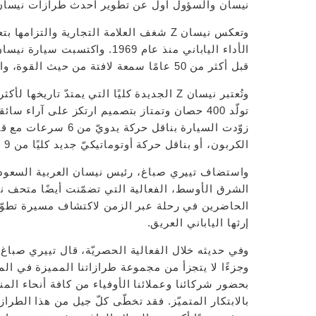
نيسان والسؤول أول عن تطوير أحدث طرازات نيسان Z، هيروشي تامور
وتعكس نيسان Z شغف العلامة التجارية وال
قبل أكثر من 50 عامًا سمعة لافتة من حيث القوة، والأداء، ومتعة القيادة وتوفّرها بأسعار تنافسيّة.
تولّد 400 حصان وتمتاز بتصميم ارتكز على آراء 
الكربون، أو بناقل حركة أوتوماتيكيّ جديد كليًا من 9 سرعات.
واستضاف تييري صباغ، رئيس نيسان العربية السعودي
الحاضرين في رحلة عبر الزمن لاكتشاف مسيرة تطوّر
إرثها الياباني العريق.
وجزءًا لا يتجزأ من مجموعة طرازاتنا المميزة في ا
بحضور شركائنا وعملائنا الأوفياء من كافة أنحاء المن
بالابتكار المتميّز. فقد تخطّى كلّ جيل من هذا الطرا