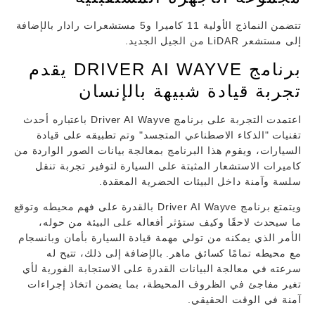
تتضمن النماذج الأولية 11 كاميرا و5 مستشعرات رادار بالإضافة
إلى مستشعر LiDAR من الجيل الجديد.
برنامج DRIVER AI WAYVE يقدم
تجربة قيادة شبيهة بالإنسان
اعتمدت التجربة على برنامج Driver AI Wayve باعتباره أحدث
تقنيات "الذكاء الاصطناعي المتجسد" وتم تطبيقه على قيادة
السيارات، ويقوم هذا البرنامج بمعالجة بيانات الصور الواردة من
كاميرات الاستشعار المثبتة على السيارة لتوفير تجربة تنقل
سلسة وآمنة داخل البيئات الحضرية المعقدة.
ويتمتع برنامج Driver AI Wayve بالقدرة على فهم محيطه وتوقع
ما سيحدث لاحقًا وكيف ستؤثر أفعاله على البيئة من حوله،
الأمر الذي يمكنه من تولي مهمة قيادة السيارة بأمان وبانسجام
مع محيطه تمامًا كسائق ماهر. بالإضافة إلى ذلك، تتيح له
سرعته في معالجة البيانات القدرة على الاستجابة الفورية لأي
تغير مفاجئ في الظروف المحيطة، بما يضمن اتخاذ إجراءات
آمنة في الوقت الحقيقي.