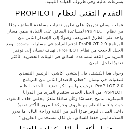
بسرعات عالية وفي ظروف القيادة الليلية.
التقدم التقني لنظام PROPILOT
عملت نيسان تدريجيًا على تطوير تقنيات مساعدة السائق، بدءًا
من نظام ProPILOT لمساعدة السائق على القيادة ضمن مسار
واحد على الطرق السريعة، وصولًا إلى الإصدار الثاني من
البرنامج ProPILOT 2.0 لدعم القيادة في مسارات متعددة. ومع
الجيل الأحدث من نظام ProPILOT، تهدف نيسان إلى توفير
المزيد من الثقة لمساعدة السائق في البيئات الحضرية الأكثر
تعقيدًا داخل المدن.
وحول هذا الكشف، قال إييتشي أكاشي، الرئيس التنفيذي
للتقنيات في نيسان: "حظي الإصدار الثاني من البرنامج
ProPILOT 2.0 بترحيب واسع، لكن تقنيتنا الأحدث لنظام
ProPILOT من الجيل الجديد ستقدم المزيد من المزايا
المبتكرة، لتمنح إحساسًا وكأن سائقًا ماهرًا يجلس خلف المقود،
حيث يتأقلم النظام مع ظروف وحركة المرور الأكثر تعقيدًا
داخل المدن، ليوفر قدرًا أكبر من الثقة وراحة البال، ما يعزز
السلامة ليس فقط للسائق، بل لكل مستخدمي الطريق."