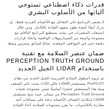
قدرات ذكاء اصطناعي تستوحي
آلياتها من الأسلوب البشري
لا يقتصر البرنامج على التفاعل مع الأجسام الفردية فقط، بل
يدرك أيضًا كيفية تطور مشهد القيادة بالكامل. ومن خلال
استيعاب المتغيرات في بيئته، يستطيع البرنامج التأقلم مع
مجموعة واسعة من السيناريوهات الواقعية واتخاذ قرارات
دقيقة حتى في المواقف المعقدة، تمامًا كسائق متمرس ويقظ.
ضمان عنصر السلامة مع تقنية
PERCEPTION TRUTH GROUND
باستخدام LIDAR الجيل الجديد
تم تزويد أسطول النماذج التجريبية للجيل الجديد من نظام
ProPILOT بمستشعر LiDAR عالي الأداء مثبت على السقف.
ويعد هذا المستشعر عنصرًا أساسيًا ضمن مجموعة تقنيات
Perception Truth Ground من نيسان. حيث يتيح مستشعر
LiDAR إمكانية اكتشاف الأجسام بدقة على مسافات أبعد
مقارنة بالكاميرات، ما يعزز مستويات السلامة أثناء القيادة