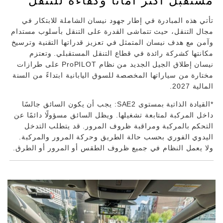
مستقبل أكثر أمانًا وكفاءة للتنقل
تأتي هذه المبادرة في إطار جهود نيسان الشاملة للابتكار في
مجال التنقل، حيث تتماشى القدرة على التنقل بأسلوب مستدام
وآمن مع هدف نيسان المتمثل في تعزيز قدراتها التقنية وترسيخ
مكانتها كشركة رائدة في قطاع التنقل المستقبلي. وتعتزم
نيسان إطلاق الجيل الجديد من نظام ProPILOT على طرازات
مختارة من سياراتها المخصصة للسوق اليابانية ابتداءً من السنة
المالية 2027.
*القيادة الذاتية بمستوى SAE2: يجب أن يكون السائق جالسًا
داخل المركبة لمتابعة تشغيلها. ويظل السائق مسؤولًا دائمًا عن
التحكم بالمركبة ومراقبة ظروف المرور. قد يتطلب التدخل
اليدوي الفوري بحسب حالة الطريق وحركة المرور والمركبة.
ولا يعمل النظام في جميع ظروف الطقس أو المرور أو الطرق.