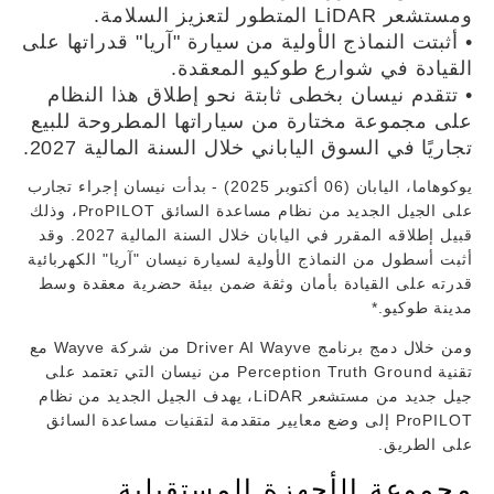
ومستشعر LiDAR المتطور لتعزيز السلامة.
• أثبتت النماذج الأولية من سيارة "آريا" قدراتها على
القيادة في شوارع طوكيو المعقدة.
• تتقدم نيسان بخطى ثابتة نحو إطلاق هذا النظام
على مجموعة مختارة من سياراتها المطروحة للبيع
تجاريًا في السوق الياباني خلال السنة المالية 2027.
يوكوهاما، اليابان (06 أكتوبر 2025) - بدأت نيسان إجراء تجارب
على الجيل الجديد من نظام مساعدة السائق ProPILOT، وذلك
قبيل إطلاقه المقرر في اليابان خلال السنة المالية 2027. وقد
أثبت أسطول من النماذج الأولية لسيارة نيسان "آريا" الكهربائية
قدرته على القيادة بأمان وثقة ضمن بيئة حضرية معقدة وسط
مدينة طوكيو.*
ومن خلال دمج برنامج Driver AI Wayve من شركة Wayve مع
تقنية Perception Truth Ground من نيسان التي تعتمد على
جيل جديد من مستشعر LiDAR، يهدف الجيل الجديد من نظام
ProPILOT إلى وضع معايير متقدمة لتقنيات مساعدة السائق
على الطريق.
مجموعة الأجهزة المستقبلية