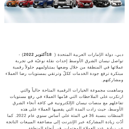
دبي، دولة الإمارات العربية المتحدة (
18أكتوبر 2022
) -
تواصل نيسان الشرق الأوسط إحداث نقلة نوعيّة في تجربة
عملائها في المنطقة من خلال وضعها بمتناولمهم حلولاً رقمية
مبتكرة ترفع جودة الخدمات ككلّ وترتقي بمستويات رضا العملاء
ومشاركتهم.
وساهمت مجموعة الخيارات الرقمية المتاحة حالياً والتي
ارتكزت على الملاحظات التي قدّمها العملاء في رفع مستويات
تفاعلهم مع منصات نيسان الإلكترونية في كافة أنحاء الشرق
الأوسط، حيث زادت المدة التي يقضيها العملاء على هذه
المنصّات بنسبة 36 في المئة على أساس سنوي عام 2022. كما
أدّت زيادة المشاركة عبر الإنترنت إلى مضاعفة المبيعات الناتجة
عن زيادة عدد العملاء المحتملين في أنحاء المنطقة.