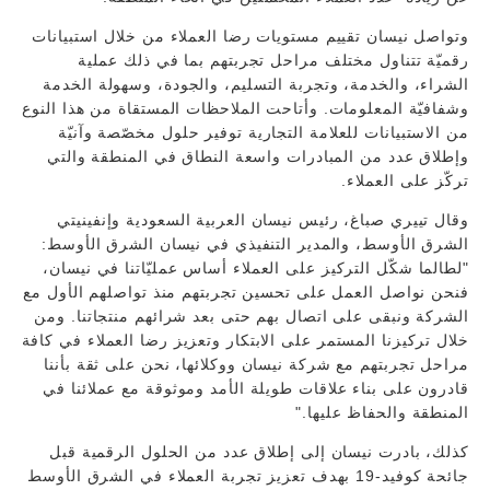
وتواصل نيسان تقييم مستويات رضا العملاء من خلال استبيانات
رقميّة تتناول مختلف مراحل تجربتهم بما في ذلك عملية
الشراء، والخدمة، وتجربة التسليم، والجودة، وسهولة الخدمة
وشفافيّة المعلومات. وأتاحت الملاحظات المستقاة من هذا النوع
من الاستبيانات للعلامة التجارية توفير حلول مخصّصة وآنيّة
وإطلاق عدد من المبادرات واسعة النطاق في المنطقة والتي
تركّز على العملاء.
وقال تييري صباغ، رئيس نيسان العربية السعودية وإنفينيتي
الشرق الأوسط، والمدير التنفيذي في نيسان الشرق الأوسط:
"لطالما شكّل التركيز على العملاء أساس عمليّاتنا في نيسان،
فنحن نواصل العمل على تحسين تجربتهم منذ تواصلهم الأول مع
الشركة ونبقى على اتصال بهم حتى بعد شرائهم منتجاتنا. ومن
خلال تركيزنا المستمر على الابتكار وتعزيز رضا العملاء في كافة
مراحل تجربتهم مع شركة نيسان ووكلائها، نحن على ثقة بأننا
قادرون على بناء علاقات طويلة الأمد وموثوقة مع عملائنا في
المنطقة والحفاظ عليها."
كذلك، بادرت نيسان إلى إطلاق عدد من الحلول الرقمية قبل
جائحة كوفيد-19 بهدف تعزيز تجربة العملاء في الشرق الأوسط