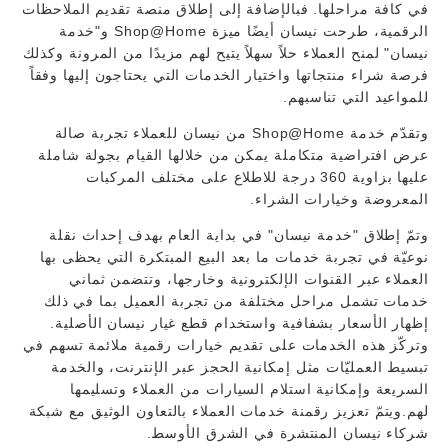
في كافة مراحلها. فبالإضافة إلى إطلاق منصة تقديم الملاحظات
الرقمية، طرحت نيسان أيضًا ميزة Shop@Home و"خدمة
نيسان" لمنح العملاء حلاً سهلاً يتيح لهم مزيدًا من المرونة وكذلك
فرصة شراء منتجاتها واختيار الخدمات التي يحتاجون إليها وفقاً
للمواعيد التي تناسبهم.
وتقدّم خدمة Shop@Home من نيسان للعملاء تجربة صالة
عرض افتراضية متكاملة يمكن من خلالها القيام بجولة شاملة
عليها بزاوية 360 درجة للاطلاع على مختلف المركبات
المعروضة وخيارات الشراء.
وتمّ إطلاق "خدمة نيسان" في بداية العام بهدف إحداث نقلة
نوعيّة في تجربة خدمات ما بعد البيع المبتكرة التي يحظى بها
العملاء عبر القنوات الإلكترونية وخارجها، وتتضمن ثماني
خدمات تشمل مراحل مختلفة من تجربة العميل بما في ذلك
إظهار الأسعار بشفافية واستخدام قطع غيار نيسان الأصلية.
وتركّز هذه الخدمات على تقديم خيارات رقمية ملائمة تسهم في
تبسيط العمليّات مثل إمكانية الحجز عبر الإنترنت، والخدمة
السريعة وإمكانية استلام السيارات من العملاء وتسليمها
لهم.ويتمّ تعزيز رقمنة خدمات العملاء بالتعاون الوثيق مع شبكة
شركاء نيسان المنتشرة في الشرق الأوسط.