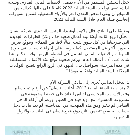
خلال التحسّن المستمر في الأداء بفضل الانضباط المالي الصارم. ونتيجة
لذلك، تبقى توقّعات السنة المالية 2022 كاملةً على حالها. كذلك، من
المتوقع أن يبقى التدفق النقدي الحر والأرباح التشغيلية لقطاع السيارات
إيجابيين طيلة العام خلال السنة المالية 2022.
وتعليقًا على النتائج، قال ماكوتو أوشيدا، الرئيس التنفيذي لشركة نيسان:
"تخلّل الربع الثالث أيضًا بيئة أعمال صعبة جدًا، ولكنّ الطرازات الجديدة
التي طرحناها في كل سوق لقيت إقبالًا لافتًا من العملاء، ونتوقّع تعزيز
حضورنا أكثر في المستقبل. كما حرصنا على إجراء تحسينات في جودة
المبيعات والانضباط المالي الشامل في أنشطتنا اليومية وقد انعكس هذا
بثبات على أداء أعمالنا العام. ورغم صعوبة توقّع بيئة الأعمال المستقبلية
في هذه المرحلة، سنواصل بذل الجهود في الربع الرابع لتصبح التوقّعات
المعدّلة للسنة المالية واقعًا ملموسًا."
1 الدخل الصافي يُعزى إلى مالكي الشركة الأم
2 منذ بداية السنة المالية 2013، أعلنت "نيسان" عن أرقام تم حسابها
وفق الأسلوب المحاسبي لقياس العائد على حصة المجموعة في
مشروعها المشترك مع دونغ فينغ في الصين. ورغم أن أرقام الدخل
الصافي لم تتغير وفق هذه المنهجية في المحاسبة، لم تعد بيانات دخل
حساب الحصص تتضمن نتائج دونغ-فينغ-نيسان في العائدات والأرباح
التشغيلية.