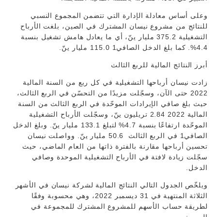
وعلى أساس معادلة الإدارة التي تتضمن المجموع النسبي
للنتائج من مشروع نيسان المشترك في الصين، بلغت الأرباح
التشغيلية 375.2 مليار ينّ، أي ما يعادل هامش تشغيل بنسبة
4.4%. كما بلغ الدخل الصافي1 115.0 مليار ينّ.
أبرز النتائج المالية للربع الثالث
زادت نيسان أرباحها التشغيلية في كل ربع من السنة المالية
2022 حتى الآن، وسجّلت مزيدًا من التحسّن في الربع الثالث،
حيث بلغ صافي الإيرادات الموحّدة في الربع الثالث من السنة
المالية 2022 2.84 تريليون ينّ، وسجّلت الأرباح التشغيلية
الموحّدة ارتفاعًا بنسبة 4.7% لتبلغ 133.1 مليار ينّ. وبلغ الدخل
الصافي1 في الربع الثالث 50.6 مليار ينّ. وواصلت نيسان
تحسين أرباحها مقارنة بالفترة ذاتها من العام الماضي، حيث
سجّلت زيادة لافتة في الأرباح التشغيلية الموحدة وصافي
الدخل.
ويلخّص الجدول التالي النتائج المالية لشركة نيسان في الأشهر
الثلاثة المنتهية في 31 ديسمبر 2022، وهي محسوبة وفقًا
لطريقة حساب الأسهم للمشروع المشترك للمجموعة في