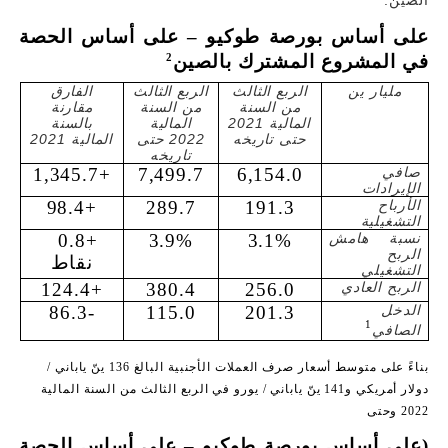
الصين:
على أساس بورصة طوكيو – على أساس الحصة 
2
في المشروع المشترك بالصين
مليار ين
الربع الثالث
الربع الثالث
الفارق
من السنة
من السنة
مقارنة
المالية 2021
المالية
بالسنة
حتى تاريخه
2022 حتى
المالية 2021
تاريخه
صافي
6,154.0
7,499.7
+1,345.7
الإيرادات
الأرباح
191.3
289.7
+98.4
التشغيلية
نسبة هامش
3.1%
3.9%
+0.8  
الربح
نقاط
التشغيلي
الربح العادي
256.0
380.4
+124.4
الدخل
201.3
115.0
-86.3
1
الصافي
بناءً على متوسط 
أسعار صرف العملات الأجنبية البالغ 136 ينّ ياباني / 
دولار أمريكي و141 ينّ ياباني / يورو في الربع الثالث من السنة المالية 
2022 وحتى
(على أساس بورصة طوكيو – على أساس الحصة 