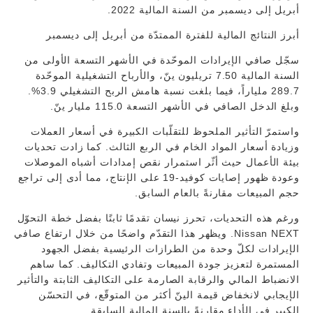
أبريل إلى ديسمبر من السنة المالية 2022.
أبرز النتائج المالية للفترة الممتدّة من أبريل إلى ديسمبر
سجّل صافي الإيرادات الموحّدة في الأشهر التسعة الأولى من
السنة المالية 7.50 تريليون ينّ، والأرباح التشغيلية الموحّدة
289.7 ملياراً، فيما بلغت نسبة هامش الربح التشغيلي 3.9%.
وبلغ الدخل الصافي في الأشهر التسعة 115.0 مليار ينّ.
واستمرّ التأثير الملحوظ للتقلّبات الكبيرة في أسعار العملات
وزيادة أسعار المواد الخام في الربع الثالث. كما زادت تحديات
بيئة الأعمال حيث أثّر استمرار نقص إمدادات أشباه الموصلات
وعودة ظهور إصايات كوفيد-19 على الإنتاج، مما أدى إلى تراجع
حجم المبيعات مقارنةً بالعام السابق.
ورغم هذه التحديات، تحرز نيسان تقدمًا ثابتًا بفضل خطة التحوّل
Nissan NEXT. ويظهر هذا التقدّم واضحًا من خلال ارتفاع صافي
الإيرادات لكلّ وحدة من الطرازات الرئيسية بفضل الجهود
المستمرة لتعزيز جودة المبيعات وتفادي التكاليف. كما ساهم
الانضباط المالي والرقابة الصارمة على التكاليف الثابتة والتأثير
الإيجابي لانخفاض قيمة الينّ أكثر من المتوقّع، في التحسّن
الكبير في الأداء مقارنةً بالسنة المالية السابقة.