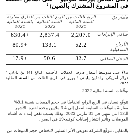
 2
في المشروع المشترك بالصين)
الربع الثالث من
الربع الثالث من
الفارق مقارنة
مليار ينّ
السنة المالية
السنة المالية
بالسنة المالية
2021
2022
2021
صافي الإيرادات
2,207.0
2,837.4
+630.4
الأرباح
52.2
133.1
+80.9
التشغيلية
+17.9
50.6
32.7
1
الدخل الصافي
بناءً على متوسط 
أسعار صرف العملات الأجنبية البالغ 141 ينّ ياباني / 
دولار أمريكي و144ينّ ياباني / يورو في الربع الثالث من السنة المالية 
2022
توقّعات السنة المالية 2022
تتوقّع نيسان في الربع الرابع انخفاضًا في حجم المبيعات بنسبة 8.1%
مقارنةً بالتوقّعات السابقة لتصل إلى 3.4 ملايين وحدة لفترة الأشهر
الـ12 التي تنتهي في 31 مارس 2023، وذلك بسبب نقص إمدادات أشباه
الموصلات وتأثير انتشار إصابات كوفيد-19 في الصين.
بالمقابل، تتوقّع الشركة تعويض الأثر السلبي لانخفاض حجم المبيعات من