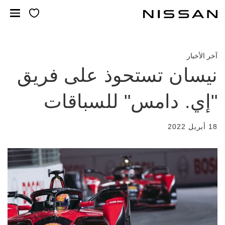
لانتقل
لى
لمحتوى
لرئيسي
آخر الأخبار
نيسان تستحوذ على فريق
"إي. دامس" للسباقات
18 أبريل 2022