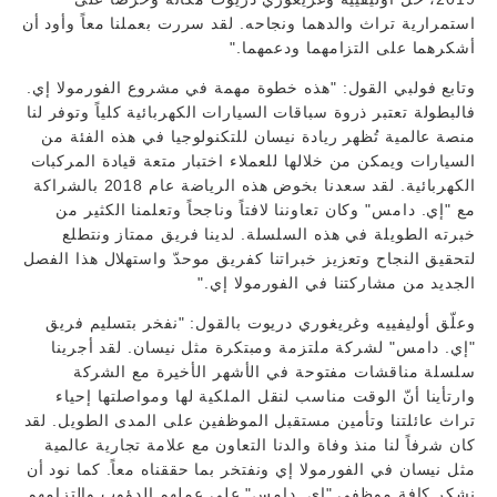
استمرارية تراث والدهما ونجاحه. لقد سررت بعملنا معاً وأود أن
أشكرهما على التزامهما ودعمهما."
وتابع فولبي القول: "هذه خطوة مهمة في مشروع الفورمولا إي.
فالبطولة تعتبر ذروة سباقات السيارات الكهربائية كلياً وتوفر لنا
منصة عالمية تُظهر ريادة نيسان للتكنولوجيا في هذه الفئة من
السيارات ويمكن من خلالها للعملاء اختبار متعة قيادة المركبات
الكهربائية. لقد سعدنا بخوض هذه الرياضة عام 2018 بالشراكة
مع "إي. دامس" وكان تعاوننا لافتاً وناجحاً وتعلمنا الكثير من
خبرته الطويلة في هذه السلسلة. لدينا فريق ممتاز ونتطلع
لتحقيق النجاح وتعزيز خبراتنا كفريق موحدّ واستهلال هذا الفصل
الجديد من مشاركتنا في الفورمولا إي."
وعلّق أوليفييه وغريغوري دريوت بالقول: "نفخر بتسليم فريق
"إي. دامس" لشركة ملتزمة ومبتكرة مثل نيسان. لقد أجرينا
سلسلة مناقشات مفتوحة في الأشهر الأخيرة مع الشركة
وارتأينا أنّ الوقت مناسب لنقل الملكية لها ومواصلتها إحياء
تراث عائلتنا وتأمين مستقبل الموظفين على المدى الطويل. لقد
كان شرفاً لنا منذ وفاة والدنا التعاون مع علامة تجارية عالمية
مثل نيسان في الفورمولا إي ونفتخر بما حققناه معاً. كما نود أن
نشكر كافة موظفي "إي. دامس" على عملهم الدؤوب والتزامهم