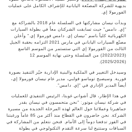
بديهية للشركة المصنّعة اليابانية للإشراف الكامل على عمليات
الفورمولا إي.
وبدأت نيسان مشاركتها في السلسلة عام 2018 بالشراكة مع
"إي. دامس" حيث تسابقت الشركتان معاً في بطولة السيارات
الكهربائية كلياً باسم "نيسان إي. دامس فورمولا إي." وأعلن
مصنّع السيارات الياباني في مارس 2021 التزامه بحقبة الجيل
الثالث من الفورمولا إي التي ستستمر من الموسم التاسع
(2022/2023) من السلسلة وحتى نهاية الموسم 12
(2025/2026).
وسيدخل التغيير في الملكية والبنية الإدارية حيّز التنفيذ بصورة
فورية. وسيصبح توماسو فولبي، مدير عام نيسان فورمولا إي،
أيضاً المدير الإداري في "إي. دامس".
في هذا الإطار، قال أشواني غوبتا، الرئيس التنفيذي للعمليات
في شركة نيسان موتور: "نحن متحمسون في نيسان بقدر
جماهيرنا وعملائنا حول العالم لهذه المرحلة الجديدة من مسيرة
الشركة. نحن حاضرون في القطاع منذ أكثر من 85 عاماً ورغبتنا
في الفوز تدفعنا دوماً إلى الأمام. فنحن نتعلم من المشاركة في
السباقات وستتيح لنا سرعة التقدم التكنولوجي في بطولة