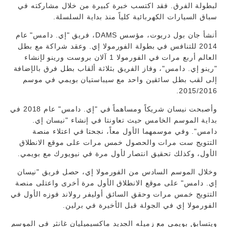
لبطولة الفرق. فقد اكتسب خبرة كبيرة من خلال مشاركته في
سباق السيارات الكهربائية كلياً منذ بداية السلسلة.
أنشأ جان بول دريوت، مؤسس DAMS، فريق "إي. دامس" عام
2014 للتنافس في بطولة الفورمولا إي. وعقد شراكة مع بطل
العالم أربع مرات في الفورمولا 1 آلان بروست ورينو لإنشاء
"رينو إي. دامس"، وفاز الفريق بثلاثة ألقاب بطل فرق بالإضافة
إلى لقب بطل سائقين واحد مع سيباستيان بويمي في موسم
2015/2016.
وأصبحت نيسان شريكاً ومساهماً في "إي. دامس" عام 2018 في
بداية الموسم الخامس حيث تعاونتا في إنشاء "نيسان إي.
دامس". وفي موسمهما الأول معاً، نجحتا في اعتلاء منصة
التتويج ست مرات والحصول خمس مرات على موقع الانطلاق
الأول، وكذلك تحقيق انتصار لأول مرة في نيويورك مع بويمي.
وخلال الموسم السادس من الفورمولا إي، حصل فريق "نيسان
إي. دامس" على موقع الانطلاق الأول مرة أخرى واعتلى منصة
التتويج خمس مرات وحقق السائق أوليفر رولاند فوزه الأول في
الفورمولا إي في الجولة قبل الأخيرة في برلين.
ويتسابق بويمي مع زميله الجديد ماكسيميليان غانثر في الموسم