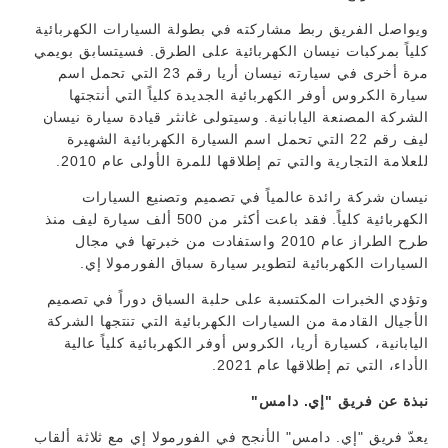
ويواصل الفريق ربط مشاركته في بطولة السيارات الكهربائية
كلياً بمركبات نيسان الكهربائية على الطرق. فسيتسابق بويمي
مرة أخرى في سيارته نيسان أريا رقم 23 التي تحمل اسم
سيارة الكروس أوفر الكهربائية الجديدة كلياً التي أنتجتها
الشركة المصنعة اليابانية. وسيتولى غانثر قيادة سيارة نيسان
ليف رقم 22 التي تحمل اسم السيارة الكهربائية الشهيرة
للعلامة التجارية والتي تم إطلاقها للمرة الأولى عام 2010.
نيسان شركة رائدة عالمياً في تصميم وتصنيع السيارات
الكهربائية كلياً. فقد باعت أكثر من 500 ألف سيارة ليف منذ
طرح الطراز عام 2010 واستفادت من خبرتها في مجال
السيارات الكهربائية لتطوير سيارة سباق الفورمولا إي.
وتؤدي الخبرات المكتسبة على حلبة السباق دوراً في تصميم
الأجيال القادمة من السيارات الكهربائية التي تنتجها الشركة
اليابانية، كسيارة أريا، الكروس أوفر الكهربائية كلياً عالية
الأداء، التي تم إطلاقها عام 2021.
نبذة عن فريق "إي. دامس"
يعدّ فريق "إي. دامس" الأنجح في الفورمولا إي مع ثلاثة ألقاب