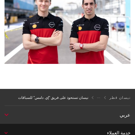
نيسان قطر
نيسان تستحوذ على فريق "إي. دامس" للسباقات
عربي
خدمة العملاء