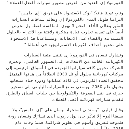
الفورمولا إي العديد من الفرص لتطوير سيارات أفضل للعملاء."
وتابع غوبتا قائلاً: "يؤكد الاستحواذ على فريق "إي. دامس"
التزامنا طويل المدى بالفورمولا إي وبعالم سباقات السيارات
المثير وعالي الأداء. فنحن لا نهوى المنافسة فقط، بل نحرص
أيضاً على تقديم تجارب قيادة مبتكرة ولافتة مع الالتزام بالحلول
المستدامة والقضاء على الانبعاثات. وسيساعدنا هذا الاستحواذ
على تحقيق أهداف الكهرباء الاستراتيجية في أعمالنا."
وتشارك نيسان في الفورمولا إي لتنقل متعة السيارات
الكهربائية الخالية من الانبعاثات إلى الجمهور العالمي. وتعتزم
الشركة تحويل كافة سياراتها الجديدة في الأسواق الرئيسية إلى
مركبات كهربائية بحلول أوائل 2030 انطلاقاً من هدفها المتمثل
بتحقيق الحياد الكربوني في كافة عملياتها ودورة حياة منتجاتها
بحلول عام 2050. ويسعى صانع السيارات الياباني إلى تسخير
خبرته في نقل المعرفة والتكنولوجيا بين حلبات السباق والطرق
لتقديم سيارات كهربائية أفضل للعملاء.
وقال فولبي: "يسعدني استحواذ نيسان على "إي. دامس"، ولا
يسعنا اليوم إلا تذكّر جان بول دريوت الذي تشارَك ونيسان رؤية
طموحة للفريق وأسهم في تطوير شراكتنا. فمنذ وفاته عام
2019، حلّ أوليفييه وغريغوري دريوت مكانه وحرصا على