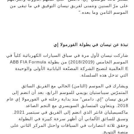
على مرّ السنين ونتمنى لفريق نيسان التوفيق في ما تبقى من
الموسم الثامن وما بعده."
نبذة عن نيسان في بطولة الفورمولا إي
شاركت نيسان لأول مرة في سباق السيارات الكهربائية كلياً في
الموسم الخامس (2018/2019) من بطولة ABB FIA Formula
E العالمية لتصبح الشركة المصنّعة اليابانية الأولى والوحيدة
التي تدخل هذه السلسلة.
ويشارك في الموسم (الثامن) الحالي مع الفريق السائق
المتمرّس سيباستيان بويمي للموسم الرابع، بعد أن انضم إلى
فريق نيسان "إي. دامس" منذ بداية رحلته في الفورمولا إي عام
2018. ويتعاون المتسابق السويسري مع النجم الصاعد
ماكسيميليان غانثر الذي انضم إلى الفريق في سبتمبر 2021.
وسبق للسائق الألماني أن أظهر سرعة كبيرة في البطولة
وحقق ثلاثة انتصارات في السباقات واحتل المركز الثاني على
منصة التتويج.