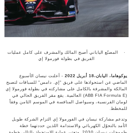
· المصنّع الياباني أصبح المالك والمشرف على كامل عمليات
الفريق في بطولة فورمولا إي
يوكوهاما، اليابان،18 أبريل 2022
- أعلنت نيسان الأسبوع
الماضي عن استحواذها على فريق "إي. دامس" للسباقات لتصبح
المالكة والمشرفة بالكامل على مشاركته في بطولة فورمولا إي
(ABB FIA Formula E) العالمية. يقع مقر الفريق الحالي في
لومان الفرنسية، وسيواصل المنافسة في الموسم الثامن وفقاً
للمخطط.
وتدعم مشاركة نيسان في الفورمولا إي التزام الشركة طويل
الأمد بالتحوّل الكهربائي والاستدامة اللذين حددتهما خطة
طموحات نيسان 2030
. وتعتبر عملية الاستحواذ بالتالي خطوة