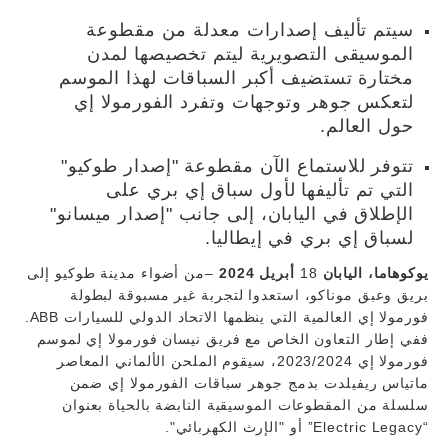
سيتم تأليف إصدارات معدلة من مقطوعة
الموسيقى التصويرية ليتم تخصيصها لمدن
مختارة تستضيف أكبر السباقات لهذا الموسم
لتعكس جوهر وتوجهات وتفرد الفورمولا إي
حول العالم.
تتوفر للاستماع الآن مقطوعة "إصدار طوكيو"
التي تم تأليفها لأول سباق إي بري على
الإطلاق في اليابان، إلى جانب "إصدار ميسانو"
لسباق إي بري في إيطاليا.
يوكوهاما، اليابان
18
أبريل 2024
–من أضواء مدينة طوكيو إلى
بريق وعبق موناكو، استعدوا لتجربة غير مسبوقة لبطولة
فورمولا إي العالمية التي ينظمها الاتحاد الدولي للسيارات ABB.
ففي إطار التعاون الخاص مع فريق نيسان فورمولا إي لموسم
فورمولا إي 2023/2024، سيقوم الملحن الألماني المعاصر
ماتياس ريفيلدت بدمج جوهر سباقات الفورمولا إي ضمن
سلسلة من المقطوعات الموسيقية النابضة بالحياة بعنوان
“Electric Legacy” أو "الإرث الكهربائي".