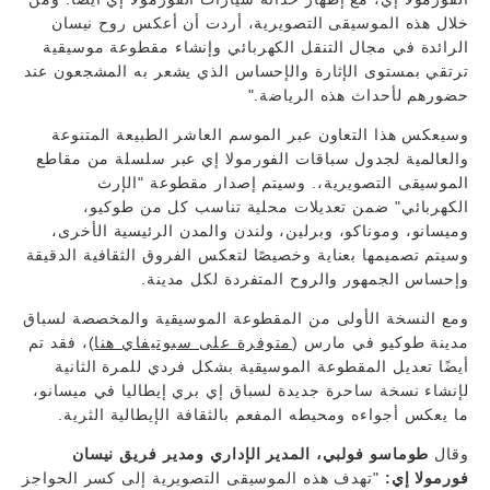
خلال هذه الموسيقى التصويرية، أردت أن أعكس روح نيسان
الرائدة في مجال التنقل الكهربائي وإنشاء مقطوعة موسيقية
ترتقي بمستوى الإثارة والإحساس الذي يشعر به المشجعون عند
حضورهم لأحداث هذه الرياضة."
وسيعكس هذا التعاون عبر الموسم العاشر الطبيعة المتنوعة
والعالمية لجدول سباقات الفورمولا إي عبر سلسلة من مقاطع
الموسيقى التصويرية،. وسيتم إصدار مقطوعة "الإرث
الكهربائي" ضمن تعديلات محلية تناسب كل من طوكيو،
وميسانو، وموناكو، وبرلين، ولندن والمدن الرئيسية الأخرى،
وسيتم تصميمها بعناية وخصيصًا لتعكس الفروق الثقافية الدقيقة
وإحساس الجمهور والروح المتفردة لكل مدينة.
ومع النسخة الأولى من المقطوعة الموسيقية والمخصصة لسباق
مدينة طوكيو في مارس (
متوفرة على سبوتيفاي هنا
)، فقد تم
أيضًا تعديل المقطوعة الموسيقية بشكل فردي للمرة الثانية
لإنشاء نسخة ساحرة جديدة لسباق إي بري إيطاليا في ميسانو،
ما يعكس أجواءه ومحيطه المفعم بالثقافة الإيطالية الثرية.
وقال
طوماسو فولبي، المدير الإداري ومدير فريق نيسان
فورمولا إي:
"تهدف هذه الموسيقى التصويرية إلى كسر الحواجز