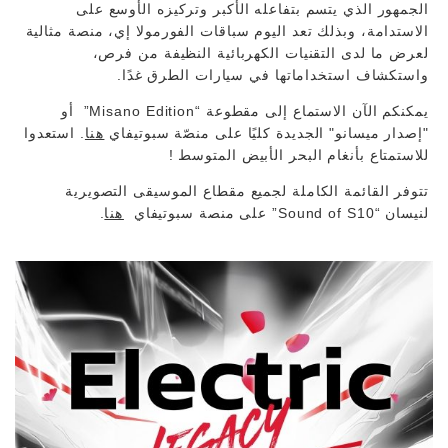
الجمهور الذي يتسم بتفاعله الأكبر وتركيزه الأوسع على
الاستدامة، وبذلك تعد اليوم سباقات الفورمولا إي، منصة مثالية
لعرض ما لدى التقنيات الكهربائية النظيفة من فرص،
واستكشاف استخداماتها في سيارات الطرق غدًا.
يمكنكم الآن الاستماع إلى مقطوعة “Misano Edition” أو
"إصدار ميسانو" الجديدة كليًا على منصّة سبوتيفاي
هنا
. استعدوا
للاستمتاع بأنغام البحر الأبيض المتوسط ​​!
تتوفر القائمة الكاملة لجميع مقطاع الموسيقى التصويرية
لنيسان “Sound of S10” على منصة سبوتيفاي
هنا
.