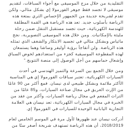
التقليدية من خلال مزج الموسيقى مع أجواء السباقات، لتقديم
موسيقى لا تجسد فقط جوهر الفورمولا إي بشكل مثالي، ولكن
تقدم لشريحة جديدة من الجمهور الإحساس الثري بمتعة هذه
الرياضة بأسلوب جديد. تعد هذه الرياضة هي القمة المطلقة
للهندسة الكهربائية، حيث تجسد مستقبل التنقل ضمن رحلة
مليئة بالإمكانيات. ومن خلال هذه الموسيقى التصويرية، نجح
ماثياس وبشكل مثالي في تجسيد الابتكار والشغف الذي تمثله
هذه الرياضة. ولن أتفاجأ برؤية أوليفر وساشا وهما يستمعان
لهذه المقطوعة الموسيقية كجزء من استعدادهم لخوض السباق
وإشعال حماسهم من أجل الوصول إلى منصة التتويج."
ومن خلال الجمع بين السرعة والتميز الهندسي في أحدث
السيارات الكهربائية، تعتبر سباقات الفورمولا إي هي المناسبة
الأكثر ملائمة وبشكل طبيعي لدى نيسان. فمع أكثر من 90 عامًا
من الإرث العريق في مجال صناعة السيارات، و85 عامًا من
التراث المفعم في مجال رياضة السيارات، وأكثر من عقد من
الخبرة في مجال السيارات الكهربائية، تعد نيسان هي العلامة
التجارية اليابانية الوحيدة للسيارات في الفورمولا إي.
أدركت نيسان عند ظهورها لأول مرة في الموسم الخامس لعام
2018/2019، أن هذه الرياضة تستهدف شريحة أصغر سنًا من