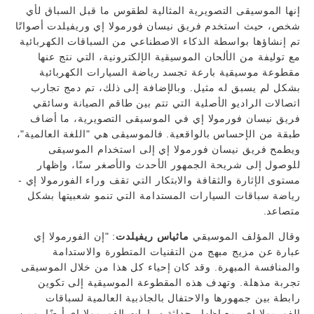
إنها الموسيقى التصويرية المثالية لطقوس ما قبل السباق لأي
شخص، حيث استخدم فريق نيسان فورمولا إي وريفيلدت أصواتًا
تم إنشاؤها بواسطة الذكاء الاصطناعي من السباقات الكهربائية
مع توليفة من الألحان الموسيقية الإلكترونية، التي نتج عنها
مقطوعة موسيقية بارعة تجسد رياضة السيارات الكهربائية
بشكل لم يسبق له مثيل. وبالإضافة إلى ذلك، تم دمج تجارب
اتصالات الراديو الأصلية التي تتم بين طاقم الصيانة وسائقي
فريق نيسان فورمولا إي في الموسيقى التصويرية، ما أضاف
طبقة من الإحساس بالواقعية. فالموسيقى هي "اللغة العالمية"،
ويطمح فريق نيسان فورمولا إي إلى استخدام الموسيقى
للوصول إلى شريحة الجمهور الأحدث والأصغر سنًا، وإظهار
مستوى الإثارة والثقافة والابتكار التي تقف وراء الفورمولا إي -
رياضة سباقات السيارات المستدامة التي تنمو شعبيتها بشكل
متصاعد.
وقال المؤلف الموسيقي
ماثياس ريفيلدت
: "إن الفورمولا إي
عبارة عن مزيج مبهج من التقنيات المتطورة والاستدامة
والمنافسة المبهرة. وقد كان إحياء كل هذا من خلال الموسيقى
تجربة مذهلة. وتهدف هذه المقطوعة الموسيقية إلى تكوين
رابطة بين جمهورها والاحتفال بالجاذبية العالمية لسباقات
الفورمولا إي، مع إظهار حداثة سيارات الفورمولا إي أيضًا. ومن