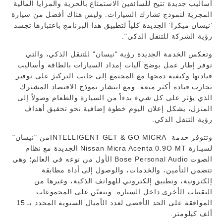
أساليب جديدة تتيح للسائقين الاستمتاع بالحرية والمزايا المالية
المجزية لنموذج تشارك السيارات. وليس هناك أفضل من سيارة
’نيسان ميكرا‘ الجديدة كلياً لتطبيق هذا البرنامج باعتبارها تجسد
رؤية الشركة للتنقل الذكي".
وتعكس الخدمة الجديدة رؤية "نيسان" للتنقل الذكي، والتي
توفر إطار عمل يوضح آليات إمداد السيارات بالطاقة وأساليب
قيادتها وكيفية دمجها مع المجتمع إلى جانب التركيز على توفير
تجارب قيادة أكثر متعة. ومع انتشار نموذج الاقتصاد المشترك
الذي يؤثر على كل شيء بدءاً من السيارة والطعام وصولاً إلى
المنزل، يشكل إعلان اليوم خطوة إضافية نحو تحقيق أهداف
رؤية التنقل الذكي.
وتتوفر خدمة INTELLIGENT GET & GO MICRAمن "نيسان"
لسيـارة Nissan Micra Acenta 0.9O MT الجديدة مع نظام
الصوت Bose Personal Audio الأول من نوعه في العالم؛ وهي
تتضمن التأمين، والخدمات، والوصول إلى أداة مطابقة
إلكترونية، وتطبيق إلكتروني للهواتف الذكية، وغيرها من
التقنيات الأخرى داخل السيارة. ويتعيّن على المجموعات
الموافقة على الحد الأقصى لعدد الأميال السنوية المحدد بـ 15
ألف كيلومتر.