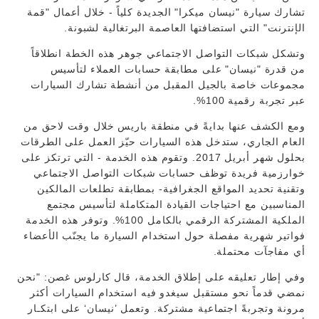
تشارك سيارة "نيسان ميكرا" الجديدة كلياً - خلال أعمال "قمة
الإنترنت" التي استضافتها العاصمة البرتغالية لشبونة.
وتشكل شبكات التواصل الاجتماعي جوهر هذه الخطة انطلاقاً
من قدرة "نيسان" على مطابقة حسابات العملاء لتأسيس
مجموعات خاصة بالجيل المقبل من أنشطة تشارك السيارات
عبر تجربة رقمية 100%.
ومع الكشف عنها بدايةً في منطقة باريس خلال وقت لاحق من
العام الجاري، ستدخل هذه السيارات حيّز العمل على الطرقات
بحلول شهر أبريل 2017. وتقوم هذه الخدمة - التي ترتكز على
خوارزمية فريدة توظف حسابات شبكات التواصل الاجتماعي
وتقنية تحديد المواقع الجغرافية- بمطابقة تطلعات المالكين
المناسبين مع احتياجات القيادة المتكاملة لتأسيس مجتمع
الملكية المشتركة الرقمي بالكامل 100%. وتوفر هذه الخدمة
فواتير شهرية مفصلة حول استخدام السيارة ما يجنّب الأعضاء
أي مفاجآت محتملة.
وفي إطار تعليقه على إطلاق الخدمة، قال كارلوس غصن: "نحن
نمضي قدماً نحو مستقبل سيغدو فيه استخدام السيارات أكثر
مرونة وتجربةً اجتماعية مشتركة. وتعمل ’نيسان‘ على ابتكـار