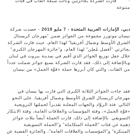
· فازت الشركة بجائزتين ونالت سبعة ألقاب في فئات
متنوعة
دبي، الإمارات العربية المتحدة - 7 مايو 2018
- حصدت شركة
نيسان موتورز مجموعة من الجوائز ضمن "مهرجان كريستال
الشرق الأوسط وشمال أفريقيا" لهذا العام، حيث فازت الشركة
بجائزتي "أفضل مُعلِن" لهذا العام، و"جائزة المهرجان الكبرى"
خلال حفل توزيع الجوائز الذي أقيم في بمدينة بيروت في لبنان.
وبالإضافة إلى ذلك، فقد فازت الشركة بسبع جوائز شملت عدداً
من الفئات، والتي كان أبرزها حملة «قوَّة الجمل» من نيسان.
فقد جاءت الجوائز الثلاثة الكبرى التي فازت بها نيسان في
مهرجان كريستال الشرق الأوسط وشمال أفريقيا، على النحو
التالي: فئة الروّاد والجهات المعلنة تقديراً لحملتها الترويجية
«قوَّة الجمل»، وفئة المؤسسات والعلاقات العامة، وفئة الابتكار
التسويقي. بالإضافة إلى ذلك، فازت الحملة أيضاً بثلاث جوائز
ذهبية عن فئات "الحملة المتكاملة" و"الحملة التسويقية
المبتكرة" و"المؤسسات والعلاقات العامة"، والجائزة الفضية عن