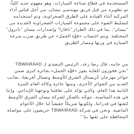
المستخدمة في قطاع صناعة السيارات، وهو مفهوم جديد كلياً،
تم تطويره من قبل فريق مهندسي نيسان، من أجل قياس أداء
المركبة أثناء القيادة على الطرق الصحراوية، وتم استخدامه
لتسليط الضوء على مجموعة السيارات الصحراوية الجديدة من
"نيسان"، بما في ذلك الطراز "نافارا" وإصدارات نيسان "باترول"
المختلفة. ويتم احتساب «قوَّة الجمل» عن طريق ضرب سرعة
السيارة في وزنها ومسار الطريق.
من جانبه، قال رضا رعد، الرئيس التنفيذي لـ TBWA\RAAD:
"نحن فخورون للغاية بفوز «قوَّة الجمل» بجائزة كبرى ضمن
جوائز مهرجان كريستال الشرق الأوسط وشمال أفريقيا، بجانب
العديد من الجوائز الأخرى، ومنها جائزة وكالة العام للمرة
الثانية هذا العام، والتي تؤكد على ثقافتنا وتوجهنا الإبداعي. وإننا
في هذه المناسبة، نتوجّه بالشكر لشركة نيسان الشرق الأوسط
لثقتها في قدراتنا، ولكونها شريكاً حقيقياً لنا خلال الأعوام
الماضية. ونحن في شركة TBWA\RAAD حريصون على مواصلة
المحافظة على ثقتها بنا."