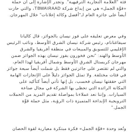
فئة "العلامة التجارية الترفيهية". وتجدر الإشارة إلى أن حملة
«قوَّة الجمل» هي من إبداع شركة TBWA\RAAD، والتي حازت
أيضاً على جائزة العام لـ"أفضل وكالة إعلانات" خلال المهرجان.
وفي معرض تعليقه على فوز نيسان بالجوائز، قال كاليانا
سيفاغنانام، رئيس شركة نيسان الشرق الأوسط، ونائب الرئيس
الإقليمي للتسويق والمبيعات في منطقة أفريقيا والشرق
الأوسط والهند: "نحن فخورون بفوز نيسان بهذه الجوائز ضمن
مهرجان كريستال الشرق الأوسط وشمال أفريقيا لهذا العام،
والتي لم تقتصر على جائزتين فقط بل شملت أيضاً سبعة جوائز
في فئات مختلفة. ولا تمثل الجوائز دليلاً على الإنجازات الهامة
التي حققتها نيسان فحسب، بل إنها تأتي أيضاً كتأكيد على
المكانة الرائدة التي تحظى بها الشركة في مجال صناعة
السيارات. وإننا نعد عملاءنا بمواصلة تقديم المزيد من الحملات
الترويجية الإبداعة المتميزة ذات الرؤية، مثل حملة قوَّة
الجمل."
وتُعد وحدة «قوَّة الجمل» فكرة مبتكرة معيارية لقوة الحصان