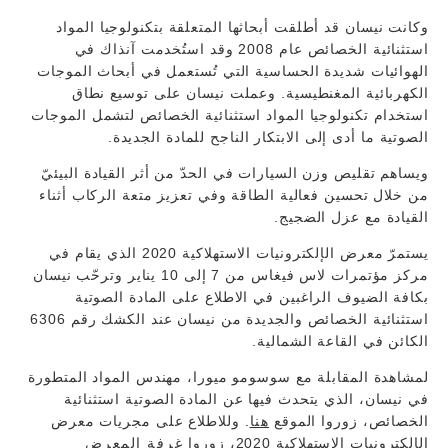
وكانت نيسان قد أطلقت أبحاثها المتعلقة بتكنولوجيا المواد
استثنائية الخصائص عام 2008 وقد استُخدمت آنذاك في
الهوائيات شديدة الحساسية التي تُستعمل في أبحاث الموجات
الكهربائية المغنطيسية. وعملت نيسان على توسيع نطاق
استخدام تكنولوجيا المواد استثنائية الخصائص لتشمل الموجات
الصوتية ما أدى إلى الابتكار الناجح للمادة الجديدة.
ويساهم تقليص وزن السيارات في الحدّ من أثر القيادة البيئيّ
من خلال تحسين فعالية الطاقة وفي تعزيز متعة الركاب أثناء
القيادة مع عزل الضجيج.
يستمرّ معرض الإلكترونيات الاستهلاكية 2020 الذي يقام في
مركز مؤتمرات لاس فيغاس من 7 إلى 10 يناير وترحّب نيسان
بكافة الضيوف الراغبين في الاطلاع على المادة الصوتية
استثنائية الخصائص والجديدة من نيسان عند الكشك رقم 6306
الكائن في القاعة الشمالية.
لمشاهدة المقابلة مع سوسومو ميورا، مهندس المواد المتطورة
في نيسان، الذي يتحدث فيها عن المادة الصوتية استثنائية
الخصائص، زوروا الموقع
هنا
. وللاطلاع على مجريات معرض
الإلكترونيات الاستهلاكية 2020، زوروا
غرفة المعرض