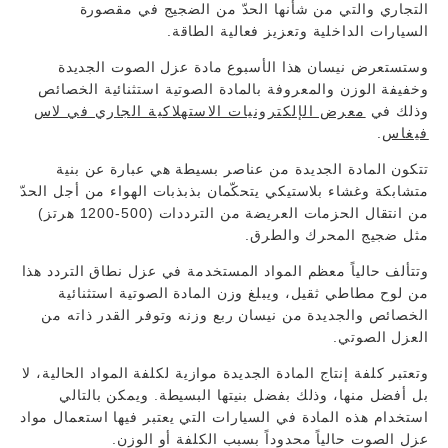
التجاري والتي من شأنها الحدّ من الضجيج في مقصورة
السيارات الداخلية وتعزيز فعالية الطاقة.
وستستعرض نيسان هذا الأسبوع مادة عزل الصوت الجديدة
وخفيفة الوزن والمعروفة بالمادة الصوتية استثنائية الخصائص
وذلك في
معرض الإلكترونيات الاستهلاكية الجاري في لاس
فيغاس
.
تتكون المادة الجديدة من عناصر بسيطة هي عبارة عن بنية
متشابكة وغشاء بلاستيكي يتحكّمان بذبذبات الهواء من أجل الحدّ
من انتقال الحزمات العريضة من الترددات (500-1200 هرتز)
مثل ضجيج المحرك والطرق.
وتتألف حالياً معظم المواد المستخدمة في عزل نطاق التردد هذا
من لوح مطاطي ثقيل، ويبلغ وزن المادة الصوتية استثنائية
الخصائص والجديدة من نيسان ربع وزنه وتوفر القدر ذاته من
العزل الصوتي.
وتعتبر كلفة إنتاج المادة الجديدة موازية لكلفة المواد الحالية، لا
بل أفضل منها، وذلك بفضل بنيتها البسيطة. ويمكن بالتالي
استخدام هذه المادة في السيارات التي يعتبر فيها استعمال مواد
عزل الصوت حالياً محدوداً بسبب الكلفة أو الوزن.