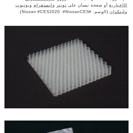
الإخبارية
أو صفحة نيسان على
تويتر
و
إنستغرام
و
يوتيوب
و
لينكدإن
(الوسم: #Nissan #CES2020 #NissanCES).