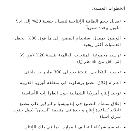
الخطوات العملية:
تعديل حجم الطاقة الإنتاجية لنيسان بنسبة 20% إلى 5,4
مليون وحدة سنوياً
الوصول بمعدل استخدام المصنع إلى ما فوق 80% لجعل
العمليات أكثر ربحية
ترشيد مجموعة المنتجات العالمية بنسبة 20% (من 69
إلى أقل من 55 طرازًا)
تخفيض التكاليف الثابتة بحوالي 300 مليار ين ياباني
اعتزام إغلاق مصنع برشلونة في منطقة أوروبا الغربية
توحيد إنتاج أمريكا الشمالية حول الطرازات الأساسية
إغلاق منشأة التصنيع في إندونيسيا والتركيز على مصنع
تايلاند كقاعدة إنتاج واحدة في منطقة "آسيان" (دول جنوب
شرق آسيا)
يتقاسم شركاء التحالف الموارد، بما في ذلك الإنتاج