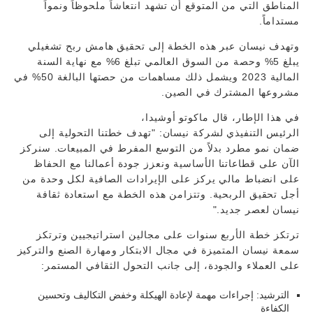
المناطق التي من المتوقع أن تشهد انتعاشاً ملحوظاً ونمواً
مستداماً.
وتهدف نيسان عبر هذه الخطة إلى تحقيق هامش ربح تشغيلي
يبلغ 5% وحصة من السوق العالمي تبلغ 6% مع نهاية السنة
المالية 2023 ويشمل ذلك مساهمات من حصتها البالغة 50% في
مشروعها المشترك في الصين.
في هذا الإطار، قال ماكوتو أوشيدا،
الرئيس التنفيذي لشركة نيسان: "تهدف خطتنا التحولية إلى
ضمان نمو مطرد بدلاً من التوسع المفرط في المبيعات. سنركز
الآن على قطاعاتنا الأساسية ونعزز جودة أعمالنا مع الحفاظ
على انضباط مالي يركز على الإيرادات الصافية لكل وحدة من
أجل تحقيق الربحية. وتتزامن هذه الخطة مع استعادة ثقافة
نيسان لعصر جديد."
ترتكز خطة الأربع سنوات على مجالين استراتيجيين وترتكز
سمعة نيسان المتميزة في مجال الابتكار ومهارة الصنع والتركيز
على العملاء والجودة، إلى جانب التحول الثقافي المستمر:
الترشيد: إجراءات مهمة لإعادة الهيكلة وخفض التكاليف وتحسين
الكفاءة