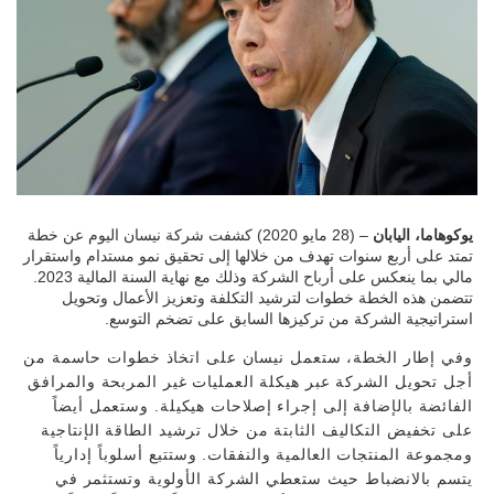
يوكوهاما، اليابان
– (28 مايو 2020) كشفت شركة نيسان اليوم عن خطة
تمتد على أربع سنوات تهدف من خلالها إلى تحقيق نمو مستدام واستقرار
مالي بما ينعكس على أرباح الشركة وذلك مع نهاية السنة المالية 2023.
تتضمن هذه الخطة خطوات لترشيد التكلفة وتعزيز الأعمال وتحويل
استراتيجية الشركة من تركيزها السابق على تضخم التوسع.
وفي إطار الخطة، ستعمل نيسان على اتخاذ خطوات حاسمة من
أجل تحويل الشركة عبر هيكلة العمليات غير المربحة والمرافق
الفائضة بالإضافة إلى إجراء إصلاحات هيكيلة. وستعمل أيضاً
على تخفيض التكاليف الثابتة من خلال ترشيد الطاقة الإنتاجية
ومجموعة المنتجات العالمية والنفقات. وستتبع أسلوباً إدارياً
يتسم بالانضباط حيث ستعطي الشركة الأولوية وتستثمر في