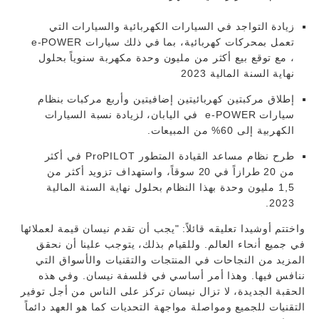
زيادة التواجد في السيارات الكهربائية والسيارات التي
تعمل بمحركات كهربائية، بما في ذلك سيارات e-POWER
، مع توقع بيع أكثر من مليون وحدة مكهربة سنوياً بحلول
نهاية السنة المالية 2023
إطلاق مركبتين كهربائيتين إضافيتين وأربع مركبات بنظام
سيارات e-POWER في اليابان، لزيادة نسبة السيارات
الكهربية إلى 60% من المبيعات.
طرح نظام مساعد القيادة المتطور ProPILOT في أكثر
من 20 طرازاً في 20 سوقاً، واستهداف تزويد أكثر من
1,5 مليون وحدة بهذا النظام بحلول نهاية السنة المالية
2023.
واختتم أوشيدا تعليقه قائلاً: "يجب أن تقدم نيسان قيمة لعملائها
في جميع أنحاء العالم. وللقيام بذلك، يتوجب علينا أن نحقق
المزيد من النجاحات في المنتجات والتقنيات والأسواق التي
ننافس فيها. وهذا أمر أساسي في فلسفة نيسان. وفي هذه
الحقبة الجديدة، لا تزال نيسان تركز على الناس من أجل توفير
التقنيات للجميع ومواصلة مواجهة التحديات كما هو العهد دائماً