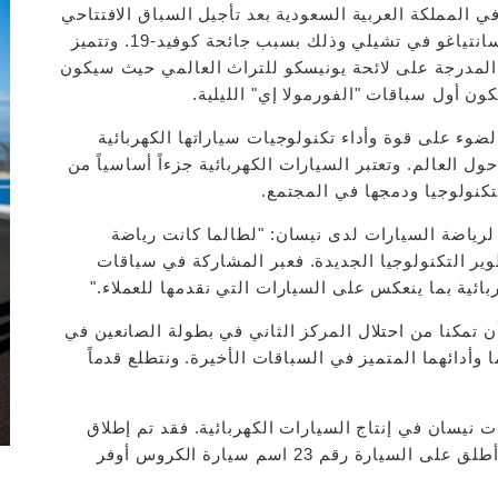
يتم تنظيم السباقين الأولين لموسم 2020-2021 في المملكة العربية السعودية بعد تأجيل السباق الافتتاحي
للموسم والذي كان من المرتقب تنظيمه في مدينة سانتياغو في تشيلي وذلك بسبب جائحة كوفيد-19. وتتميز
ة المدرجة على لائحة يونيسكو للتراث العالمي حيث سيكون
ضوء على قوة وأداء تكنولوجيات سياراتها الكهربائية
ل العالم. وتعتبر السيارات الكهربائية جزءاً أساسياً من
لتكنولوجيا ودمجها في المجتمع.
 لرياضة السيارات لدى نيسان: "لطالما كانت رياضة
طوير التكنولوجيا الجديدة. فعبر المشاركة في سباقات
بائية بما ينعكس على السيارات التي نقدمها للعملاء."
ن تمكنا من احتلال المركز الثاني في بطولة الصانعين في
دائهما المتميز في السباقات الأخيرة. ونتطلع قدماً
نيسان في إنتاج السيارات الكهربائية. فقد تم إطلاق
اسم السيارة رقم 22 تيمناً بسيارة نيسان ليف فيما أطلق على السيارة رقم 23 اسم سيارة الكروس أوفر