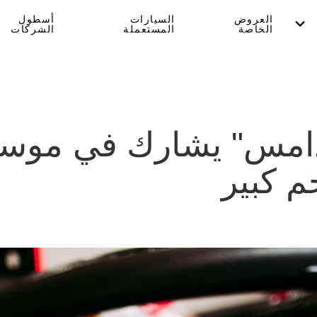
العروض
السيارات
أسطول
الخاصة
المستعملة
الشركات
دامس" يشارك في موس
م كبير