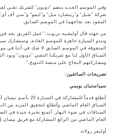
وفي الموسم الجديد ينضم "دوبون" كشريك تقني لفر
شركة "شيل" و"ريتشارد ميل" و"ليمو" و"سي أف أي". 
المقود بعد نجاحهما في الموسم السابق.
وتبدو السيارة جاهزة للموسم القادم. وسيشارك سيب 
المتفوقة في الموسم السابق لا شك في أننا في موق
السباق الأول لنا مع شريكنا التقني "دوبون" ونود الت
ومشاركتهم النجاح على منصة التتويج."
تصريحات السائقين:
سيباستيان بويمي
أتطلع قدماً للمشاركة 
السباق العام الماضي وأتطلع لتحقيق المزيد من النج
السباقات في ضوء النهار. أتمتع بخبرة جيدة في الس
العام الماضي من الرائع المشاركة مع فريق نيسان إ
أوليفر رولاند