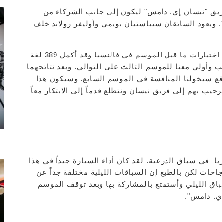
يق "نيسان إي. دامس" ليكون إلى جانب الشركاء من
ويعود السائقان سيباستيان بويمي وأوليفر رولاند خلف
من جهته قال أوليفييه دريوت: "عمل الفريق بجد في اختبارات ما قبل الموسم في فالنسيا وقد أكمل 389 لفة
وأولي معنا للموسم الثالث على التوالي. وبعد نتائجهما
ع سيخولنا المنافسة في الموسم السابع. وسيكون هذا
رحيب بهم إلى فريق نيسان ونتطلع قدماً إلى الابتكار معاً
في السيارة 23 بأسم نيسان آريا في سباق الدرعية. لقد كان أداء السيارة جيداً في هذا
احات لكن بالطبع إن السباقات الليلية مختلفة جداً عن
باق الليلي وأستمتع بالمشاركة بها وبعد توقف الموسم
ي. دامس".