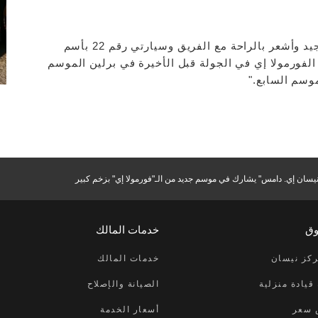
"لقد سار اختبار ما قبل الموسم في فالنسيا بشكل جيد وأشعر بالراحة مع الفريق وسيارتي رقم 22 بأسم
الفورمولا إي في الجولة قبل الأخيرة في برلين الموسم
موسم السابع."
يسان إي. دامس" يشارك في موسم جديد من الـ"فورمولا إي" بزخم كبير
وق
خدمات المالك
كز نيسان
خدمات المالك
قيادة منزلية
الصيانة والإصلاح
 سعر
أسعار الخدمة