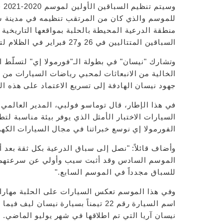
وس
منطقة الدرعية المحيطة بالحلبة بمواقعها التاريخي
السباقين المتتاليين في 26 و27 فبراير في الظلام لتكون أول سباقات "الفورمولا إي" الليلية.
وتشارك "نيسان" في بطولة الـ"فورمولا إي" لتسلّط ال
الخالية من الانبعاثات لمحبي رياضات السيارات من حو
جهود نيسان الهادفة إلى تسريع الاعتماد على هذه ا
في هذا الإطار، قال توماسو فولبي، المدير العالمي
السيارات الاختبار الأمثل الذي يوفر بيئة مناسبة لت
الفورمولا إي نوسع خبراتنا في مجال السيارات الكهر
وأضاف قائلاً: "نصل إلى سباق الدرعية بكل ثقة بعد أ
الموسم السادس وقد أثبت سيب وأولي عن سرعتهما وأ
للسباق مجدداً في الموسم السابع."
وفي هذا الموسم تعكس السيارات على الحلبة مهارات 
نيسان آريا التي تم اطلاقها في شهر يوليو الماضي.