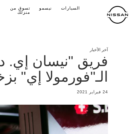
لانتقل
السيارات
نيسمو
تسوق من
لى
منزلك
لمحتوى
لرئيسي
آخر الأخبار
فريق "نيسان إي. 
الـ"فورمولا إي" بزخ
24 فبراير 2021