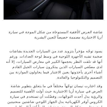
شاشة العرض الأفقية المستوحاة من شكل الموجة في سيارة
أريا الاختبارية مصممة خصيصاً للعين البشرية
يسود توجّه مؤخراً بتزويد عدد من السيارات الجديدة بشاشات
ضخمة تشبه الأجهزة اللوحية في وسط لوحة العدادات. ورغم
أنها قد تلفت النظر بحجمها الكبير في معارض السيارات، إلا أنه
لدى مصنّعي السيارات الذين يبتكرون سيارات الجيل القادم
أشياء أخرى يأخذونها بعين الاعتبار فيما يحاولون الموازنة بين
التصميم والتكنولوجيا والفائدة.
وقد اختارت نيسان توجّهاً مختلفاً في ما يتعلق بتطوير شاشة
العرض في سيارة أريا الاختبارية حيث أولت الأهمية للتصميم
والرؤية بدل أحدث التوجّهات، وفضّلت أن تستخدم في سيارة
الكروس أوفر الكهربائية بدل الجهاز اللوحي شاشتين منحنيتين