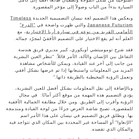
استوحيتا من شكل الموجة وتضفيان طابعاً أفقياً إلى كامل
السيارة بدءاً من الباب وصولاً إلى مؤخر المقصورة.
ويعكس هذا التصميم لغة نيسان التصميمية الجديدة
Timeless
Japanese Futurism
والتي ظهرت واضحة في
"الدرع"
الأمامي الفريد من نوعه في سيارة أريا الاختبارية
، مع
العلم أنه لم يقع الاختيار على التصميم الأفقيّ لمجرّد جماله.
فقد شرح توموميتشي أويكوري، كبير مديري فريق هندسة
التفاعل بين الإنسان والآلة، الأمر قائلاً: "تنظر العين البشرية
من جانب إلى آخر عند القيادة، ويمكن للأشخاص مشاهدة
المزيد من المعلومات واستيعابها إذا تم عرضها بشكل أفقي.
وتعمل الرؤية المحيطية بالطريقة ذاتها."
وبالإضافة إلى نقل المعلومات بشكل أفضل للعين البشرية،
يؤدي التصميم هذه المهمة من موقع أكثر أمانًا: في مجال
الرؤية وأقرب إلى الطريق. ومن خلال مطابقة الجمالية الأفقية
للمقصورة، تصبح شاشة العرض جزءًا من لوحة القيادة ومندمجة
بها. ويطلق فريق التصميم في نيسان على هذا الأمر اسم
"الإنغاوا" أو المساحة غير المحددة بين المكان الذي تتواجد فيه
والمكان الذي تقصده.