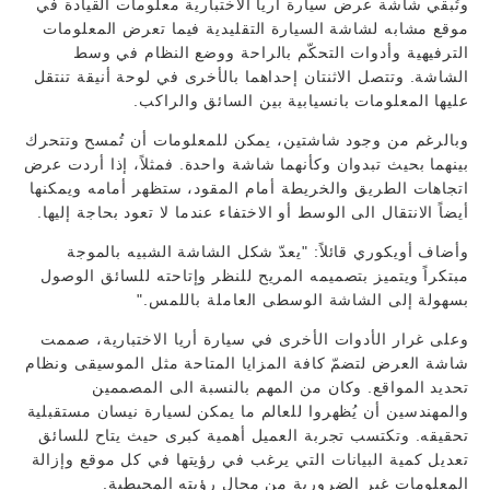
وتُبقي شاشة عرض سيارة أريا الاختبارية معلومات القيادة في
موقع مشابه لشاشة السيارة التقليدية فيما تعرض المعلومات
الترفيهية وأدوات التحكّم بالراحة ووضع النظام في وسط
الشاشة. وتتصل الاثنتان إحداهما بالأخرى في لوحة أنيقة تنتقل
عليها المعلومات بانسيابية بين السائق والراكب.
وبالرغم من وجود شاشتين، يمكن للمعلومات أن تُمسح وتتحرك
بينهما بحيث تبدوان وكأنهما شاشة واحدة. فمثلاً، إذا أردت عرض
اتجاهات الطريق والخريطة أمام المقود، ستظهر أمامه ويمكنها
أيضاً الانتقال الى الوسط أو الاختفاء عندما لا تعود بحاجة إليها.
وأضاف أويكوري قائلاً: "يعدّ شكل الشاشة الشبيه بالموجة
مبتكراً ويتميز بتصميمه المريح للنظر وإتاحته للسائق الوصول
بسهولة إلى الشاشة الوسطى العاملة باللمس."
وعلى غرار الأدوات الأخرى في سيارة أريا الاختبارية، صممت
شاشة العرض لتضمّ كافة المزايا المتاحة مثل الموسيقى ونظام
تحديد المواقع. وكان من المهم بالنسبة الى المصممين
والمهندسين أن يُظهروا للعالم ما يمكن لسيارة نيسان مستقبلية
تحقيقه. وتكتسب تجربة العميل أهمية كبرى حيث يتاح للسائق
تعديل كمية البيانات التي يرغب في رؤيتها في كل موقع وإزالة
المعلومات غير الضرورية من مجال رؤيته المحيطية.