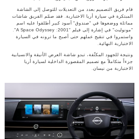
قام فريق التصميم بعدد من التعديلات للتوصل إلى الشاشة
المبتكرة في سيارة أريا الاختبارية. فقد صمّم الفريق شاشات
مماثلة ووضعوها في "صندوق" أسود كبير أطلقوا عليه اسم
"مونوليث" في إشارة إلى فيلم "2001: A Space Odyssey".
واستمروا في تنقيح عملهم حتى أصبح ما ترونه في السيارة
الاختبارية النهائية.
ونتيجة للجهود المكثّفة، تبدو شاشة العرض الأنيقة والانسيابية
جزءاً متكاملاً مع تصميم المقصورة الداخلية لسيارة أريا
الاختبارية من نيسان.