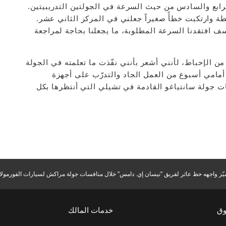
لرابع والسادس من حيث السرعة في الجولتين التدريبيتين.
ة وارتكبت خطأً صغيراً جعلني في المركز الثاني عشر.
ف افتقدنا السرعة المطلوبة، ما يجعلنا بحاجة لمراجعة
ُ من الإحباط، لأنني أشعر بأنني نفّذت ما تعلمته في الجولة
 أمامي أسبوع من العمل الجاد والتدرّب على أجهزة
 جولة سانتياغو القادمة في تشيلي التي أنتظرها بكل
ميّز واجهه حظ عاثر لفريق "نيسان إي. دامس" خلال منافسات جولة مراكش لسيارات الفورمولا إ
وق
خدمات المالك