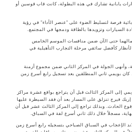
ارات يابانية تشارك في هذه البطولة، كانت قاب قوسين أو
ائية فرصة لتسليط الضوء على "عنصر الأداء" في رؤية
دة السيارات وتزويدها بالطاقة ودمجها في المجتمع.
تكمالهما حتى الآن ضمن منافسات الموسم الخامس
أنظار كأفضل سائقي مرحلة التجارب التأهيلية في
ية، وأنهى الجولة في المركز الثاني ضمن مجموع أزمنة
، كان بويمي ثاني المنطلقين بعد تسجيل رابع أسرع زمن
ويمي إلى المركز الثالث قبل أن يتراجع بواقع عشرة مراكز
إريك فيرج تنزلق على المسار بعد أن فقد السيطرة عليها
ع الحادث. وبذلك تراجع إلى المركز الثالث عشر قبل أن
اية، مسجلاً خلال ذلك ثاني أسرع لفة في السباق.
اند الإعجاب في السباق الصباحي بتسجيله رابع أسرع زمن
 حلّ في المركز الثاني عشر ضمن ثاني سباقات الفريق