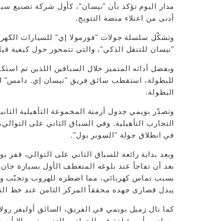
مدار اليوم تؤكد بأن "نيسان"، كأول شركة تصنيع سي
أدنى من اعتلاء منصة التتويج.
وتشكّل سلسلة جولات "فورمولا إي" للسيارات الكهرب
"نيسان للتنقل الذكي"، والتي تتمحور حول كيفية قيا
وبفضل أدائه المتميز خلال السباقين اللذين تم اس
للبطولة، استقطب سائق فريق "نيسان إي. دامس" ال
البطولة.
وتصدّر بويمي جدول أزمنة المجموعة التأهيلية الثان
التجارب التأهيلية. وفي السباق الثاني على التوالي
في انطلاق جولة "السوبر بول".
وبعد بداية رائعة للسباق الثاني على التوالي، قفز ب
بعد أن تفاجأ عند بلوغه المنعطف الأول بسيارة جان 
بسبب تماس كهربائي، مما اضطره للهروب وتجنّب وقو
يبذل قصارى جهده محققاً المركز الثامن عند خط النه
كما نال زميل بويمي في الفريق، السائق أوليفر رول
وسادس أسرع لفة في الجولتين التدريبيتين. إلا أنه