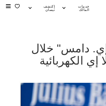
خدمات
إكتشف
المالك
نيسان
إي. دامس" خلال
ي الكهربائية