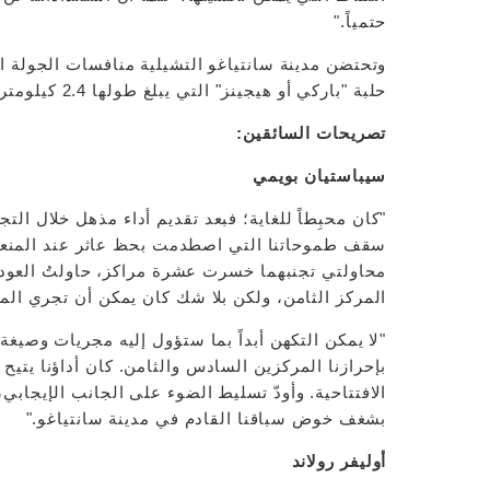
حتمياً."
وتحتضن مدينة سانتياغو التشيلية منافسات الجولة ا
حلبة "باركي أو هيجينز" التي يبلغ طولها 2.4 كيلومتر.
تصريحات السائقين:
سيباستيان بويمي
"كان محبِطاً للغاية؛ فبعد تقديم أداء مذهل خلال ال
سقف طموحاتنا التي اصطدمت بحظ عاثر عند المنعط
محاولتي تجنبهما خسرت عشرة مراكز، حاولتُ العودة
المركز الثامن، ولكن بلا شك كان يمكن أن تجري الم
"لا يمكن التكهن أبداً بما ستؤول إليه مجريات وصيغة
بإحرازنا المركزين السادس والثامن. كان أداؤنا يتيح 
الافتتاحية. وأودّ تسليط الضوء على الجانب الإيجاب
بشغف خوض سباقنا القادم في مدينة سانتياغو."
أوليفر رولاند