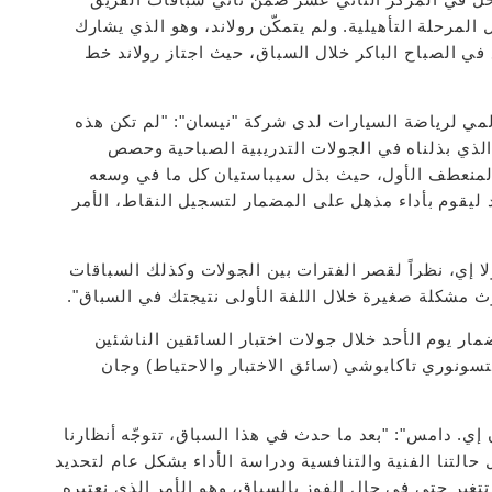
رحلة التأهيلية. ولم يتمكّن رولاند، وهو الذي يشارك
ه الرائع في الصباح الباكر خلال السباق، حيث اجتاز رولاند خط
لمي لرياضة السيارات لدى شركة "نيسان": "لم تكن هذه
 الذي بذلناه في الجولات التدريبية الصباحية وحصص
د المنعطف الأول، حيث بذل سيباستيان كل ما في وسعه
يقوم بأداء مذهل على المضمار لتسجيل النقاط، الأمر
لا إي، نظراً لقصر الفترات بين الجولات وكذلك السباقات
ر يوم الأحد خلال جولات اختبار السائقين الناشئين
سونوري تاكابوشي (سائق الاختبار والاحتياط) وجان
ي. دامس": "بعد ما حدث في هذا السباق، تتوجّه أنظارنا
التنا الفنية والتنافسية ودراسة الأداء بشكل عام لتحديد
 تتغير حتى في حال الفوز بالسباق، وهو الأمر الذي نعتبره