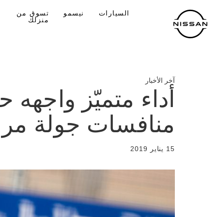
لانتقل
السيارات
نيسمو
تسوق من
لى
منزلك
لمحتوى
لرئيسي
آخر الأخبار
أداء متميّز واجهه 
منافسات جولة مراك
15 يناير 2019