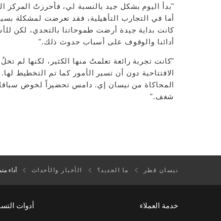
"بدأ اليوم بشكل جيد بالنسبة لي، فأحرزتُ المركز ا
أما في التجارب التأهيلية، فقد تعرضت لمشكلة بسيط
كانت بداية جيدة أرضت طموحاتنا بالتحدي، لكن للأس
أدائنا والوقوف على أسباب حدوث ذلك."
"كانت تجربة رائعة تعلمتُ منها الكثير، لكنها لم تخل
الافتتاحية دون أن تسير الأمور كما تم التخطيط لها.
المحاكاة من نيسان إي. دامس تحضيراً لخوض سباقات
شغف."
نيسان قطر
ما الجديد؟
الأخبار والأحداث
أداء مت
خدمة العملاء
أدوات التس