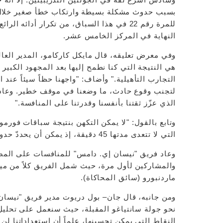
بسبب حدوث مشكلة بسيطة وارتكاب خطأ صغير خلال الم
للمرة رقم 22 في هذا السباق، من تكرار أدائ
النهاية في المركز الخامس عشر.
وفي معرض تعليقه، قال مايكل كاركامو، المدير العا
هي النتيجة التي كنا نطمح إليها بعد المجهود الكبير
التجارب التأهيلية." وأضاف: "واجهنا حظاً سيئاً عن
لتجنب وقوع حادث، ما وضعنا في موقف خطير. وعاد ل
الذي عزّز ثقتنا بأنفسنا وقدرتنا على المنافسة."
وتابع بالقول: "لا يمكن التكهن بنتيجة سباقات فورمو
التي لا تتعدى مدتها 45 دقيقة، إذ يمكن أن يحددّ حدوث مشكلة صغيرة خلال اللفة الأولى نتيجتك في السباق".
وعاد فريق "نيسان إي. دامس" للمنافسات على المضما
والمشاركين لأول مرة، حيث شمل الفريق كلاً من ميت
ماردنبورو (سائق المحاكاة).
ومن جانبه، قال جان– بول دريوت مدير فريق "نيسان إ
نحو جولة سانتياغو المقبلة، حيث سنعمل على تحليل ح
النقاط التي يمكن تحسينها، علماً أن استعداداتنا لن