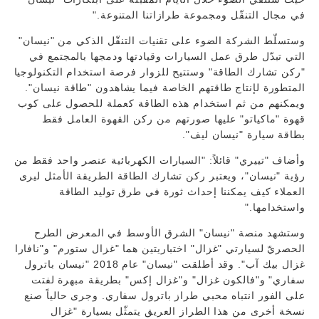
في مجال التنقّل ومجموعة طرازاتنا المتنوعة."
وستسلّط الشركة الضوء على تقنيات التنقّل الذكي من "نيسان"
التي تبدّل طرق عمل السيارات وقيادتها ودمجها بالمجتمع في
"ركن تشارك الطاقة" وستتيح للزوار فرصة استخدام التكنولوجيا
المتطورة لإنتاج طاقتهم الخاصة فيما يشاهدون "طاقة نيسان".
ويمكنهم من ثم استخدام هذه الطاقة كعملة للحصول على كوب
قهوة "ماكياتو" عليها صورتهم من ركن القهوة العامل فقط
بطاقة سيارة "نيسان ليف".
وأضاف "تييري" قائلاً: "السيارات الكهربائية عنصر واحد فقط من
رؤية "نيسان"، ويعتبر ركن تشارك الطاقة الطريقة الأمثل ليرى
العملاء كيف يمكننا إحداث ثورة في طرق توليد الطاقة
واستخدامها."
وستشهد منصة "نيسان" الشرق الأوسط في المعرض الطرح
الحصريّ لسيارتي "غزال" اختباريتين هما "غزال ستورم" و"نافارا
غزال بيك آب". وقد أطلقت "نيسان" عام 2018 "نيسان باترول
سفاري" و"فالكون غزال" و"غزال إكس" بطريقة مبهرة لفتت
على الفور انتباه محبي طراز باترول سفاري. وجرى حالياً صنع
نسخة أخرى من هذا الطراز العريق يتمثّل بسيارة "غزال