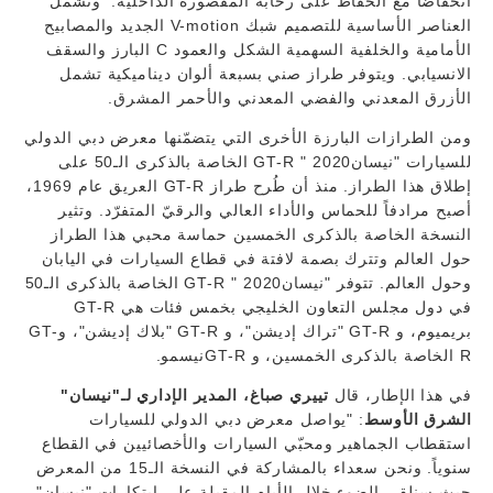
انخفاضاً مع الحفاظ على رحابة المقصورة الداخلية. وتشمل
العناصر الأساسية للتصميم شبك V-motion الجديد والمصابيح
الأمامية والخلفية السهمية الشكل والعمود C
البارز والسقف
الانسيابي. ويتوفر طراز صني بسبعة ألوان ديناميكية تشمل
الأزرق المعدني والفضي المعدني والأحمر المشرق.
ومن الطرازات البارزة الأخرى التي يتضمّنها معرض دبي الدولي
للسيارات "نيسانGT-R " 2020 الخاصة بالذكرى الـ50 على
إطلاق هذا الطراز. منذ أن طُرح طراز GT-R العريق عام 1969،
أصبح مرادفاً للحماس والأداء العالي والرقيّ المتفرّد. وتثير
النسخة الخاصة بالذكرى الخمسين حماسة محبي هذا الطراز
حول العالم وتترك بصمة لافتة في قطاع السيارات في اليابان
وحول العالم. تتوفر "نيسانGT-R " 2020 الخاصة بالذكرى الـ50
في دول مجلس التعاون الخليجي بخمس فئات هي GT-R
بريميوم، و GT-R "تراك إديشن"، و GT-R "بلاك إديشن"، وGT-
R الخاصة بالذكرى الخمسين، و GT-Rنيسمو.
في هذا الإطار، قال
تييري صباغ، المدير الإداري لـ"نيسان"
الشرق الأوسط
: "يواصل معرض دبي الدولي للسيارات
استقطاب الجماهير ومحبّي السيارات والأخصائيين في القطاع
سنوياً. ونحن سعداء بالمشاركة في النسخة الـ15 من المعرض
حيث سنلقي الضوء خلال الأيام المقبلة على ابتكارات "نيسان"