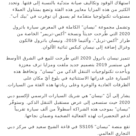
استهلاك الوقود وتكاليف صيانة متدنّية بالنسبة إلى فئتها. وتحدد
الكثير من هذه المزايا معايير هذه الفئة وتضع بمتناول العملاء
مستويات تكنولوجيا متقدّمة لم يسبق أن توفرت في "بيك آب".
وتشمل مجموعة "نيسان" الكاملة في المعرض سيارة باترول
2020 التي طُرحت حديثاً ونسخة "أكس-تريمر" الخاصة من
طراز "أكس-تريل"، وألتيما 2019، ونيسان باترول فالكون
وغزال إضافة إلى نيسان كيكس ثنائية الألوان.
تتميز نيسان باترول 2020 التي طُرحت للبيع في الشرق الأوسط
في سبتمبر 2019 بتصميم جديد ملفت ومزايا ترف معززة
وبأحدث تكنولوجيات التنقل الذكي من "نيسان". وتحافظ هذه
السيارة على قدراتها الاستثنائية في بلوغ أيّ مكان على
الطرقات العادية والوعرة وعلى ريادتها هذه الفئة من السيارات.
يشار إلى أنّ "نيسان" هي شريك السيارات الرسمي لإكسبو دبي
2020 حيث ستسعى إلى عرض مستقبل التنقل الذكي. وستوفّر
"نيسان" بموجب هذه الشراكة أسطولاً من ألف سيارة تقريباً
لدعم التحضيرات لهذه الفعالية الضخمة وضمان نجاحها.
تقع منصة "نيسان" SS105 في قاعة الشيخ سعيد في مركز دبي
التجاري العالمي.