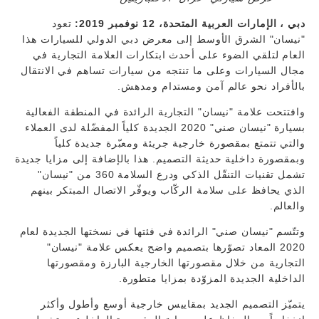
دبي ، الإمارات العربية المتحدة، 12 نوفمبر 2019:
تعود
"نيسان" الشرق الأوسط إلى معرض دبي الدولي للسيارات هذا
العام لتلقي الضوء على أحدث ابتكارات العلامة التجارية في
مجال السيارات وعلى ما تنتجه من سيارات تساهم في الانتقال
بالأفراد نحو عالم آمن ومستدام ومدهش.
وافتتحت علامة "نيسان" التجارية الرائدة في المنطقة الفعالية
بسيارة "نيسان صني" 2020 الجديدة كلياً المفضّلة لدى العملاء
والتي تتمتع بمقصورة خارجية جريئة ومعبّرة جديدة كلياً
وبمقصورة داخلية حديثة التصميم. هذا بالإضافة إلى مزايا جديدة
تشمل تقنيات التنقّل الذكي ودرع السلامة 360 من "نيسان"
الذي يحافظ على سلامة الركّاب ويوفّر الاتصال المبتكر بينهم
والعالم.
وتتّسم "نيسان صني" الرائدة في فئتها في نسختها الجديدة لعام
2020 المعاد تصوّرها بتصميم واضح يعكس علامة "نيسان"
التجارية من خلال مقصورتها الخارجية البارزة ومقصورتها
الداخلية الجديدة المزوّدة بمزايا متطورة.
يتميّز التصميم الجديد بمقاييس خارجية أوسع وأطول وأكثر