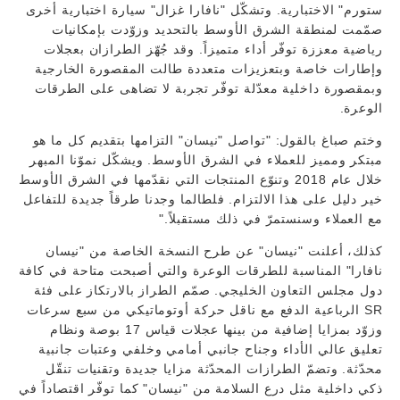
ستورم" الاختبارية. وتشكّل "نافارا غزال" سيارة اختبارية أخرى
صمّمت لمنطقة الشرق الأوسط بالتحديد وزوّدت بإمكانيات
رياضية معززة توفّر أداء متميزاً. وقد جُهّز الطرازان بعجلات
وإطارات خاصة وبتعزيزات متعددة طالت المقصورة الخارجية
وبمقصورة داخلية معدّلة توفّر تجربة لا تضاهى على الطرقات
الوعرة.
وختم صباغ بالقول: "تواصل "نيسان" التزامها بتقديم كل ما هو
مبتكر ومميز للعملاء في الشرق الأوسط. ويشكّل نموّنا المبهر
خلال عام 2018 وتنوّع المنتجات التي نقدّمها في الشرق الأوسط
خير دليل على هذا الالتزام. فلطالما وجدنا طرقاً جديدة للتفاعل
مع العملاء وسنستمرّ في ذلك مستقبلاً."
كذلك، أعلنت "نيسان" عن طرح النسخة الخاصة من "نيسان
نافارا" المناسبة للطرقات الوعرة والتي أصبحت متاحة في كافة
دول مجلس التعاون الخليجي. صمّم الطراز بالارتكاز على فئة
SR الرباعية الدفع مع ناقل حركة أوتوماتيكي من سبع سرعات
وزوّد بمزايا إضافية من بينها عجلات قياس 17 بوصة ونظام
تعليق عالي الأداء وجناح جانبي أمامي وخلفي وعتبات جانبية
محدّثة. وتضمّ الطرازات المحدّثة مزايا جديدة وتقنيات تنقّل
ذكي داخلية مثل درع السلامة من "نيسان" كما توفّر اقتصاداً في