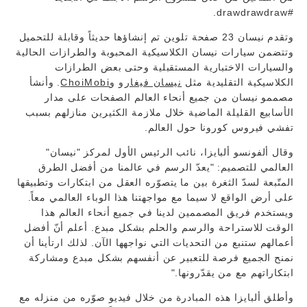
#drawdrawdraw.
وتقدم نيسان 23 صفحة تلوين تم إنشاؤها حديثاً وقابلة للتحميل
وتتضمن سيارات نيسان الكلاسيكية المحبوبة والطرازات الحالية
والسيارات الاختبارية المستقبلية وحتى بعض الطرازات
الكلاسيكية التقليدية مثل
نيسان فيغارو
و
ChoiMobi
. وأنشأ
مصممو نيسان من جميع أنحاء العالم الصفحات على مدار
الأسابيع القليلة الماضية خلال ملازمة الكثيرين منازلهم بسبب
تفشي فيروس كورونا حول العالم.
وقال ألفونسو ألبايزا، نائب الرئيس الأول لمركز "نيسان"
العالمي للتصميم: "يعدّ الرسم في عالمنا من أفضل الطرق
المتّبعة لسدّ الثغرة بين ما يتصوّره العقل من ابتكارات وتطبيقها
على أرض الواقع لا سيما مع مواجهتنا هذا الوباء العالمي معاً.
ويستخدم فريق المصممين لدينا في جميع أنحاء العالم هذا
الوقت للاستراحة والرسم والحلم بشكل مبدع. أعلم أنّ أفضل
أعمالهم ستنبع من التحديات التي نواجهها الآن. لذلك ارتأينا أن
نمنح الجميع فرصة للتعبير عن أنفسهم بشكل مبدع ومشاركة
ابتكاراتهم مع من يقدّرونها."
وأطلق ألبايزا هذه المبادرة من خلال فيديو صوّره من منزله مع