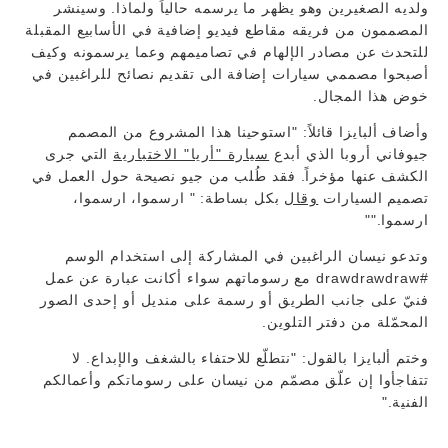
ولديه الصغيرين وهو يظهر ما يرسمه حالياً ولماذا. وسينشر
المصممون من فريقه مقاطع فيديو إضافية في الأسابيع المقبلة
للتحدث عن مصادر الإلهام في تصاميمهم وعما يرسمونه وكيف
أصبحوا مصممي سيارات إضافة الى تقديم نصائح للراغبين في
خوض هذا المجال.
وأضاف ألبايزا قائلاً: "استوحينا هذا المشروع من المصمم
جيوفاني أروبا الذي أبدع
سيارة "أريا" الاختبارية
التي جرى
الكشف عنها مؤخراً. فقد طُلب من جيو نصيحة حول العمل في
تصميم السيارات
وقال
بكل بساطة: " ارسموا، ارسموا،
ارسموا.""
وتدعو نيسان الراغبين في المشاركة إلى استخدام الوسم
#drawdrawdraw مع رسوماتهم سواء أكانت عبارة عن عمل
فنيّ على جانب الطريق أو رسمة على منديل أو إحدى الصور
المحمّلة من دفتر التلوين.
وختم ألبايزا بالقول: "نتطلّع للاحتفاء بالشغف والإبداع. لا
تتفاجأوا إن علّق مصمّم من نيسان على رسوماتكم وأعمالكم
الفنية."