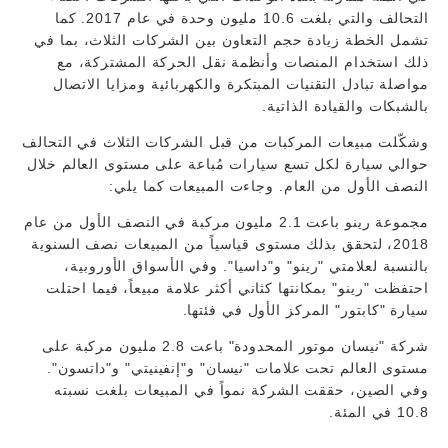
التحالف والتي بلغت 10.6 مليون وحدة في عام 2017. كما
تشمل الخطة زيادة حجم التعاون بين الشركات الثلاث، بما في
ذلك استخدام المنصات وأنظمة نقل الحركة المشتركة، مع
مواصلة تبادل التقنيات المبتكرة والكهربائية ومزايا الاتصال
بالشبكات والقيادة الذاتية.
وشكّلت مبيعات المركبات من قبل الشركات الثلاث في التحالف
حوالي سيارة لكل تسع سيارات مُباعة على مستوى العالم خلال
النصف الأول من العام. وجاءت المبيعات كما يلي:
مجموعة رينو باعت 2.1 مليون مركبة في النصف الأول من عام
2018، لتحقق بذلك مستوى قياسياً من المبيعات نصف السنوية
بالنسبة لعلامتي "رينو" و"داسيا". وفي الأسواق الأوروبية،
احتفظت "رينو" بمكانتها كثاني أكثر علامة مبيعاً، فيما احتلت
سيارة "كابتور" المركز الأول في فئتها.
شركة "نيسان موتور المحدودة" باعت 2.8 مليون مركبة على
مستوى العالم تحت علامات "نيسان" و"إنفينيتي" و"داتسون".
وفي الصين، حققت الشركة نمواً في المبيعات بلغت نسبته
10.8 في المئة.