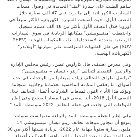
ساهم الطلب على سيارة "ليف" الجديدة في وصول مبيعات
السيارات الكهربائية إلى ما يزيد على 47 ألف سيارة خلال
النصف الأول، حيث أصبحت السيارة الكهربائية الأكثر مبيعاً في
أوروبا خلال النصف الأول بأكثر من 18 ألف عملية تسجيل.
واحتفظت "ميتسوبيشي" بمكانتها الريادية في سوق السيارات
الرياضية متعددة الاستخدامات ذات المكونات الهجينة (PHEV
SUV) في ظل الطلبيات المتواصلة على سيارتها "أوتلاندر"
الكهربائية الهجينة.
وفي معرض تعليقه، قال كارلوس غصن، رئيس مجلس الإدارة
والرئيس التنفيذي لتحالف "رينو - نيسان – ميتسوبيشي":
"تواصل أطراف التحالف زيادة مبيعاتها من الوحدات في عدة
أسواق، ما يعكس المكانة التنافسية لعلاماتنا وجاذبية منتجاتنا.
ويؤكد هذا الأداء القوي لمبيعات الشركات أعضاء التحالف خلال
النصف الأول 2018، أننا نمضي في المسار الصحيح وفي إطار
التوقعات التي جاءت في خطة التحالف 2022 متوسطة الأمد."
وفي إطار الخطة متوسطة الأمد والبالغة مدتها ست سنوات،
يتوقع أن تتجاوز مبيعات تحالف رينو-نيسان-ميتسوبيشي 14
مليون سيارة سنوياً بنهاية عام 2022، بزيادة نسبتها أكثر من 30
في المئة مقارنة بعدد الوحدات التي باعتها الشركات أعضاء