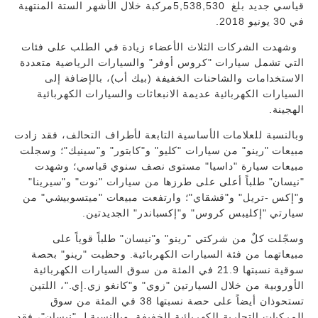
قياسي جديد بلغ 5,538,530مركبة خلال الأشهر الستة المنتهية
في 30 يونيو 2018.
وشهدت الشركات الثلاث الأعضاء زيادة في الطلب على فئات
التي تشمل سيارات "كروس أوفر" والسيارات الرياضية متعددة
الاستخدامات والشاحنات الخفيفة (بيك أب)، بالإضافة إلى
السيارات الكهربائية عديمة الانبعاثات والسيارات الكهربائية
الهجينة.
وبالنسبة للعلامات الأساسية التابعة لأطراف التحالف، فقد زادت
مبيعات "رينو" من سيارات "كليو" و"كابتور" و"سينيك"؛ وسجلت
مبيعات سيارة "داسيا" مستوى نصف سنوي قياسي؛ وشهدت
"نيسان" طلباً أعلى على طرزها من سيارات "نوت" و"سيرينا"
و"إكس -تريل" و"قشقاي"؛ وارتفعت مبيعات "ميتسوبيشي" من
سيارتي "إكليبس كروس" و"إكسباندر" الجديدتين.
وسجّلت كلٌ من شركتي "رينو" و"نيسان" طلباً قوياً على
مبيعاتهما من فئة السيارات الكهربائية. وحظيت "رينو" بحصة
سوقية نسبتها 21.9 في المئة من سوق السيارات الكهربائية
الأوروبية من خلال السيارتين "زوي" و"كانغو زي.إي."، اللتين
تستحوذان أيضاً على حصة نسبتها 38 في المئة من سوق
المركبات التجارية الكهربائية الخفيفة. وبالنسبة لـ "نيسان"، فقد