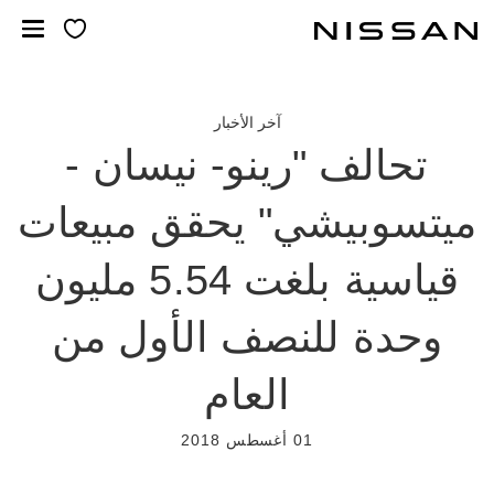
لانتقل
لى
لمحتوى
لرئيسي
آخر الأخبار
تحالف "رينو- نيسان -
ميتسوبيشي" يحقق مبيعات
قياسية بلغت 5.54 مليون
وحدة للنصف الأول من
العام
01 أغسطس 2018